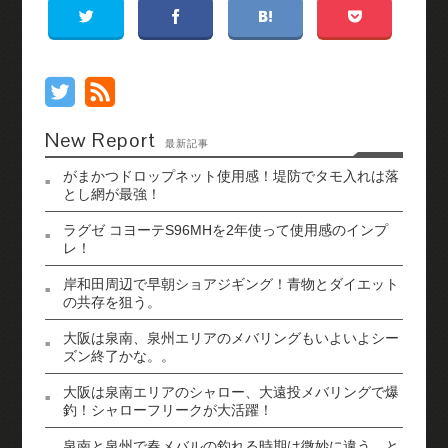
New Report
最新記事
がまかつドロップネット使用感！堤防でタモ入れは落
とし網が最強！
ラグゼ コヨーテS96MHを2年使って使用感のインプ
レ！
岸和田周辺で早朝ショアジギング！青物とダイエット
の共存を狙う。
大阪は泉南、泉州エリアのメバリングもいよいよシー
ズン終了かな。。
大阪は泉南エリアのシャロー、大遠投メバリングで爆
釣！シャローフリークが大活躍！
泉南と泉州で春メバルの釣れる時期は微妙に違う。と