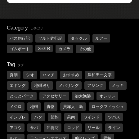
Category
カテゴリ
バス釣行記
ソルト釣行記
タックル
ルアー
250TR
ゴムボート
カメラ
その他
Tag
タグ
真鯛
シオ
ハマチ
おすすめ
岸和田一文字
エギング
地磯巡り
メバリング
アジング
メッキ
とっとパーク
アクセサリー
加太漁港
オシャレ
メジロ
地磯
青物
貝塚人工島
ロックフィッシュ
インプレ
ハタ
節約
泉南
ワインド
ツバス
アコウ
サバ
沖堤防
ロッド
リール
ライン
ルアー
ランディンググッズ
偏光レンズ
収納