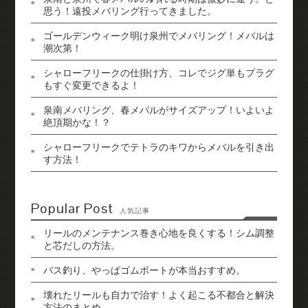
思う！遠投メバリング行ってきました。
ゴールデンウィーク明け泉州でメバリング！メバルは
潮次第！
シャローフリークの仕掛け方、コレでジグ単もプラグ
もすぐ変更できるよ！
泉南メバリング、春メバルがサイズアップ！いよいよ
絶頂期かな！？
シャローフリークでテトラのキワからメバルを引き出
す方法！
Popular Post
人気記事
リールのメンテナンス巻き心地を良くする！シム調整
と芯だしの方法。
バス釣り、やっぱゴムボートが本当おすすめ。
壊れたリールも自力で治す！よく起こる不都合と解決
方法のまとめ。