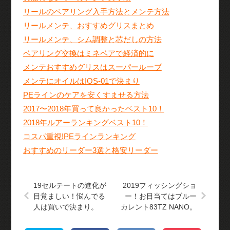
リールのベアリング入手方法とメンテ方法
リールメンテ、おすすめグリスまとめ
リールメンテ、シム調整と芯だしの方法
ベアリング交換はミネベアで経済的に
メンテおすすめグリスはスーパールーブ
メンテにオイルはIOS-01で決まり
PEラインのケアを安くすませる方法
2017〜2018年買って良かったベスト10！
2018年ルアーランキングベスト10！
コスパ重視!PEラインランキング
おすすめのリーダー3選と格安リーダー
19セルテートの進化が
2019フィッシングショ
目覚ましい！悩んでる
ー！お目当てはブルー
人は買いで決まり。
カレント83TZ NANO。