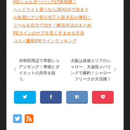
HGショルダーバッグLT使用感！
ヘッドライト買うならZEXUSで決まり
小魚用にアジ切り包丁と研ぎ石が便利！
リールを自力で治す！解決方法のまとめ
PEラインのケアを安くすませる方法
コスパ重視!PEラインランキング
岸和田周辺で早朝ショ
大阪は泉南エリアのシ
アジギング！青物とダ
ャロー、大遠投メバリ
イエットの共存を狙
ングで爆釣！シャロー
う。
フリークが大活躍！