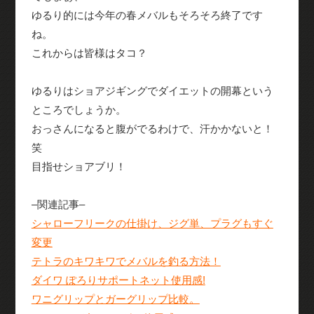
ゆるり的には今年の春メバルもそろそろ終了です
ね。
これからは皆様はタコ？
ゆるりはショアジギングでダイエットの開幕という
ところでしょうか。
おっさんになると腹がでるわけで、汗かかないと！
笑
目指せショアブリ！
–関連記事–
シャローフリークの仕掛け、ジグ単、プラグもすぐ
変更
テトラのキワキワでメバルを釣る方法！
ダイワ ぽろりサポートネット使用感!
ワニグリップとガーグリップ比較。