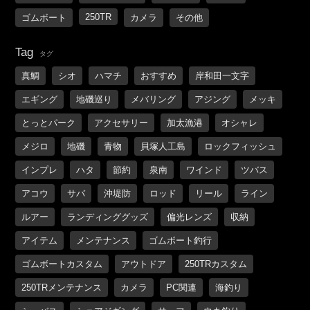
250TR
ゴムボート
カメラ
その他
Tag
タグ
真鯛
シオ
ハマチ
おすすめ
岸和田一文字
エギング
地磯巡り
メバリング
アジング
メッキ
とっとパーク
アクセサリー
加太漁港
オシャレ
メジロ
地磯
青物
貝塚人工島
ロックフィッシュ
インプレ
ハタ
節約
泉南
ワインド
ツバス
アコウ
サバ
沖堤防
ロッド
リール
ライン
ルアー
ランディンググッズ
偏光レンズ
収納
アイテム
メンテナンス
ゴムボート釣行
ゴムボートカスタム
アウトドア
250TRカスタム
250TRメンテナンス
カメラ
PC関連
海釣り