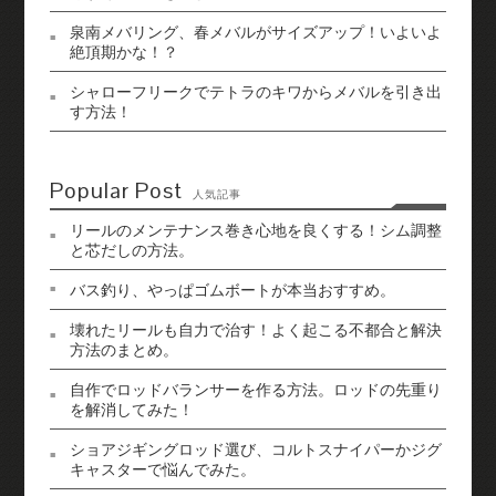
泉南メバリング、春メバルがサイズアップ！いよいよ
絶頂期かな！？
シャローフリークでテトラのキワからメバルを引き出
す方法！
Popular Post
人気記事
リールのメンテナンス巻き心地を良くする！シム調整
と芯だしの方法。
バス釣り、やっぱゴムボートが本当おすすめ。
壊れたリールも自力で治す！よく起こる不都合と解決
方法のまとめ。
自作でロッドバランサーを作る方法。ロッドの先重り
を解消してみた！
ショアジギングロッド選び、コルトスナイパーかジグ
キャスターで悩んでみた。