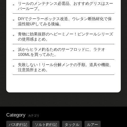
リールのメンテナンス必需品、おすすめグリスはスー
パールーブ。
DIYでクーラーボックス改造、ウレタン断熱材化で保
温性能UPしてみる後編。
青物に効果抜群のヘビーミノー！ピンテールシリーズ
の使用感まとめ。
浜からヒラメ釣るためのサーフロッドに、ラテオ
100MLを買ってみた。
失敗しない！リール分解メンテの手順。道具や機能、
注意箇所まとめ。
Category
カテゴリ
バス釣行記
ソルト釣行記
タックル
ルアー