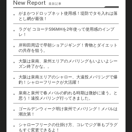
New Report
最新記事
がまかつドロップネット使用感！堤防でタモ入れは落
とし網が最強！
ラグゼ コヨーテS96MHを2年使って使用感のインプ
レ！
岸和田周辺で早朝ショアジギング！青物とダイエット
の共存を狙う。
大阪は泉南、泉州エリアのメバリングもいよいよシー
ズン終了かな。。
大阪は泉南エリアのシャロー、大遠投メバリングで爆
釣！シャローフリークが大活躍！
泉南と泉州で春メバルの釣れる時期は微妙に違う。と
思う！遠投メバリング行ってきました。
ゴールデンウィーク明け泉州でメバリング！メバルは
潮次第！
シャローフリークの仕掛け方、コレでジグ単もプラグ
もすぐ変更できるよ！