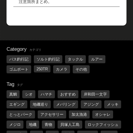
注意箇所まとめ。
Category
カテゴリ
バス釣行記
ソルト釣行記
タックル
ルアー
250TR
ゴムボート
カメラ
その他
Tag
タグ
真鯛
シオ
ハマチ
おすすめ
岸和田一文字
エギング
地磯巡り
メバリング
アジング
メッキ
とっとパーク
アクセサリー
加太漁港
オシャレ
メジロ
地磯
青物
貝塚人工島
ロックフィッシュ