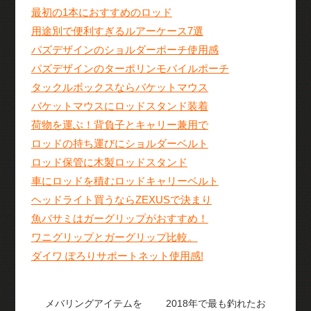
最初の1本におすすめのロッド
用途別で便利すぎるルアーケース7選
パズデザインのショルダーポーチ使用感
パズデザインのターポリンモバイルポーチ
タックルボックスならバケットマウス
バケットマウスにロッドスタンド装着
荷物を運ぶ！背負子とキャリー兼用で
ロッドの持ち運びにショルダーベルト
ロッド保管に木製ロッドスタンド
車にロッドを積むロッドキャリーベルト
ヘッドライト買うならZEXUSで決まり
魚バサミはガーグリップがおすすめ！
ワニグリップとガーグリップ比較。
ダイワ ぽろりサポートネット使用感!
メバリングアイテムを
2018年で最も釣れたお