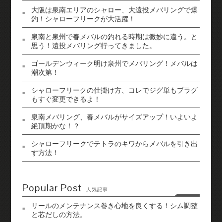
大阪は泉南エリアのシャロー、大遠投メバリングで爆
釣！シャローフリークが大活躍！
泉南と泉州で春メバルの釣れる時期は微妙に違う。と
思う！遠投メバリング行ってきました。
ゴールデンウィーク明け泉州でメバリング！メバルは
潮次第！
シャローフリークの仕掛け方、コレでジグ単もプラグ
もすぐ変更できるよ！
泉南メバリング、春メバルがサイズアップ！いよいよ
絶頂期かな！？
シャローフリークでテトラのキワからメバルを引き出
す方法！
Popular Post
人気記事
リールのメンテナンス巻き心地を良くする！シム調整
と芯だしの方法。