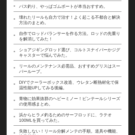
バス釣り、やっぱゴムボートが本当おすすめ。
壊れたリールも自力で治す！よく起こる不都合と解決
方法のまとめ。
自作でロッドバランサーを作る方法。ロッドの先重り
を解消してみた！
ショアジギングロッド選び、コルトスナイパーかジグ
キャスターで悩んでみた。
リールのメンテナンス必需品、おすすめグリスはスー
パールーブ。
DIYでクーラーボックス改造、ウレタン断熱材化で保
温性能UPしてみる後編。
青物に効果抜群のヘビーミノー！ピンテールシリーズ
の使用感まとめ。
浜からヒラメ釣るためのサーフロッドに、ラテオ
100MLを買ってみた。
失敗しない！リール分解メンテの手順。道具や機能、