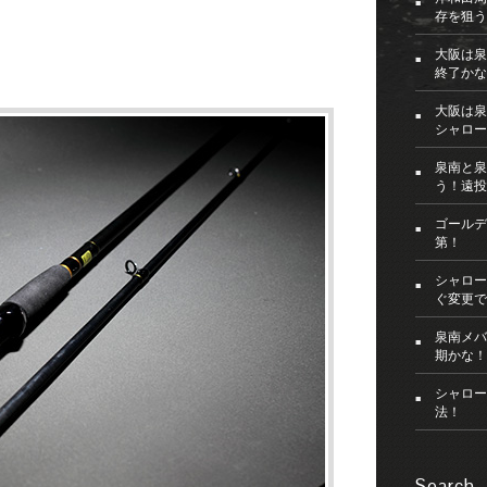
存を狙う
大阪は泉
終了かな
大阪は泉
シャロー
泉南と泉
う！遠投
ゴールデ
第！
シャロー
ぐ変更で
泉南メバ
期かな！
シャロー
法！
Search