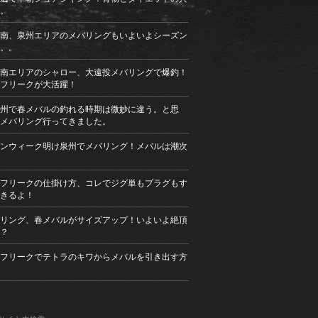
。
南、泉州エリアのメバリングもいよいよシーズン
。。
南エリアのシャロー、大遠投メバリングで爆釣！
フリークが大活躍！
州で春メバルの釣れる時期は微妙に違う。と思
メバリング行ってきました。
ンウィーク明け泉州でメバリング！メバルは潮次
フリークの仕掛け方、コレでジグ単もプラグもす
きるよ！
リング、春メバルがサイズアップ！いよいよ絶頂
？
フリークでテトラのキワからメバルを引き出す方