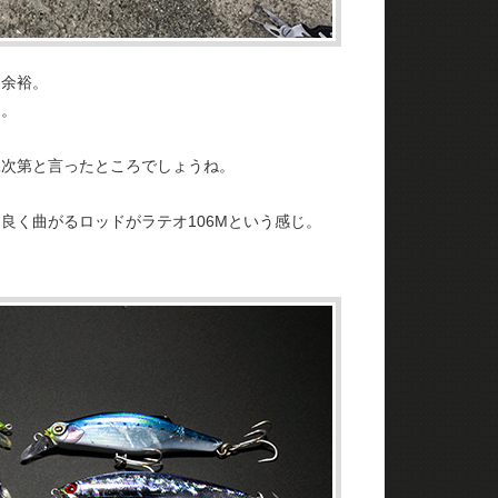
は余裕。
じ。
況次第と言ったところでしょうね。
良く曲がるロッドがラテオ106Mという感じ。