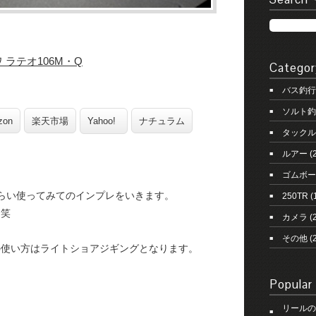
 ラテオ106M・Q
Categor
バス釣行
ソルト釣
zon
楽天市場
Yahoo!
ナチュラム
タックル
ルアー
(
ゴムボー
くらい使ってみてのインプレをいきます。
250TR
(
。笑
カメラ
(2
その他
(
の使い方はライトショアジギングとなります。
Popular
。
リールの