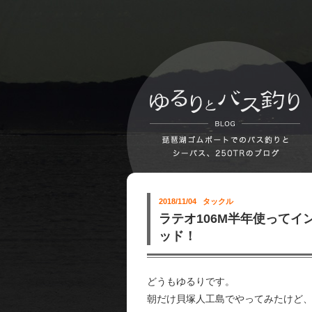
2018/11/04
タックル
ラテオ106M半年使って
ッド！
どうもゆるりです。
朝だけ貝塚人工島でやってみたけど、