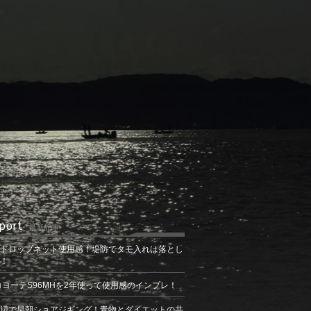
port
最新記事
ドロップネット使用感！堤防でタモ入れは落とし
！
コヨーテS96MHを2年使って使用感のインプレ！
辺で早朝ショアジギング！青物とダイエットの共