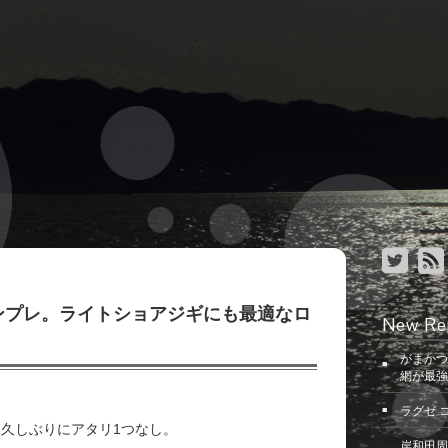
インプレ。ライトショアジギにも最適なロ
New Re
がまかつ
網が最強
ラグゼ 
久しぶりにアタリ1つなし。
岸和田周