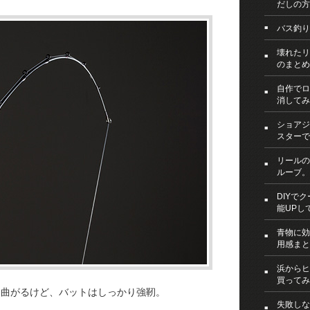
だしの方
バス釣り
壊れたリ
のまとめ
自作でロ
消してみ
ショアジ
スターで
リールの
ルーブ。
DIYで
能UPし
青物に効
用感まと
浜からヒ
買ってみ
く曲がるけど、バットはしっかり強靭。
失敗しな