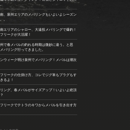
。
南、泉州エリアのメバリングもいよいよシーズン
。。
南エリアのシャロー、大遠投メバリングで爆釣！
フリークが大活躍！
州で春メバルの釣れる時期は微妙に違う。と思
メバリング行ってきました。
ンウィーク明け泉州でメバリング！メバルは潮次
フリークの仕掛け方、コレでジグ単もプラグもす
きるよ！
リング、春メバルがサイズアップ！いよいよ絶頂
？
フリークでテトラのキワからメバルを引き出す方