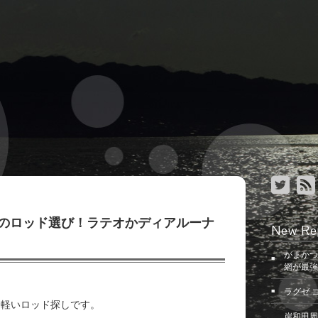
のロッド選び！ラテオかディアルーナ
New Re
がまかつ
網が最強
ラグゼ 
る軽いロッド探しです。
岸和田周