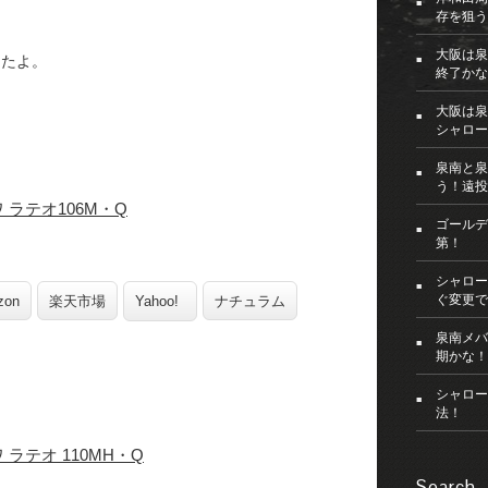
存を狙う
大阪は泉
したよ。
終了かな
大阪は泉
シャロー
泉南と泉
う！遠投
 ラテオ106M・Q
ゴールデ
第！
シャロー
ぐ変更で
zon
楽天市場
Yahoo!
ナチュラム
泉南メバ
期かな！
シャロー
法！
 ラテオ 110MH・Q
Search