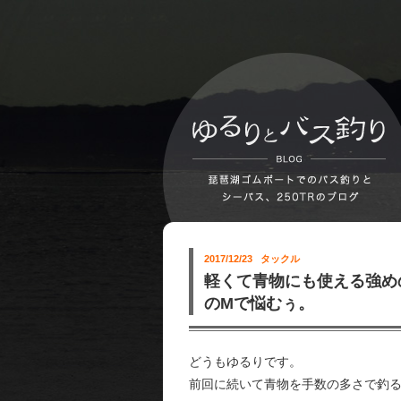
2017/12/23
タックル
軽くて青物にも使える強め
のMで悩むぅ。
どうもゆるりです。
前回に続いて青物を手数の多さで釣