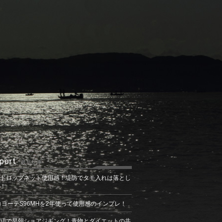
port
最新記事
ドロップネット使用感！堤防でタモ入れは落とし
！
コヨーテS96MHを2年使って使用感のインプレ！
辺で早朝ショアジギング！青物とダイエットの共