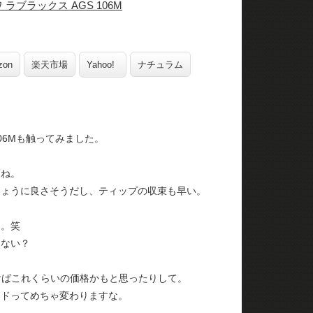
 ラブラックス AGS 106M
zon
楽天市場
Yahoo!
ナチュラム
06Mも触ってみました。
すね。
じょうに良さそうだし、ティップの収束も早い。
も。笑
ゃない？
けばこれくらいの価格かもと思ったりして。
ッドってめちゃ変わりますな。