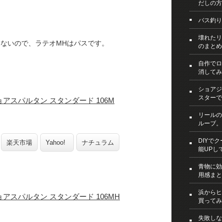
だしの方
。
バス釣り
壊れたリ
ないので、ラテオMHはパスです。
のまとめ
自作でロ
消してみ
ショアジ
スターで
ョアスパルタン スタンダード 106M
リールの
ルーブ。
DIYで
楽天市場
Yahoo!
ナチュラム
能UPし
青物に効
用感まと
浜からヒ
ョアスパルタン スタンダード 106MH
買ってみ
失敗しな