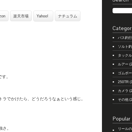
zon
楽天市場
Yahoo!
ナチュラム
Categor
バス釣行
ソルト釣
タックル
ルアー
(
。
ゴムボー
です。
250TR
(
カメラ
(2
テトラでかけたら、どうだろうなぁという感じ。
その他
(
Popular
強さ。
リールの