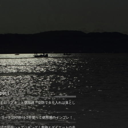
port
最新記事
ドロップネット使用感！堤防でタモ入れは落とし
！
コヨーテS96MHを2年使って使用感のインプレ！
辺で早朝ショアジギング！青物とダイエットの共