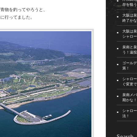
存を狙う
ば青物を釣ってやろうと、
大阪は泉
島に行ってました。
終了かな
大阪は泉
シャロー
泉南と泉
う！遠投
ゴールデ
第！
シャロー
ぐ変更で
泉南メバ
期かな！
シャロー
法！
Search