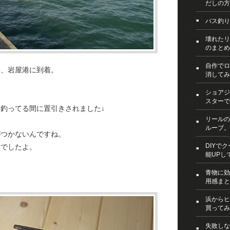
だしの方
バス釣り
壊れたリ
のまとめ
自作でロ
て、岩屋港に到着。
消してみ
ショアジ
スターで
釣ってる間に置引きされました↓
リールの
ルーブ。
がつかないんですね。
DIYで
んでしたよ。
能UPし
青物に効
用感まと
浜からヒ
買ってみ
失敗しな