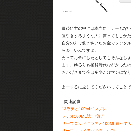
最後に世の中には本当にしょーもな
置引きするような人に言ってもしか
自分の力で働き稼いだお金でタック
ら楽しいんですよ。
売ってお金にしたとしてもそんなし
ます。ゆるりも極貧時代ながかった
おかげさまで今は多少だけマシにな
よーするに返してくださいってこと
–関連記事–
13ラテオ100mlインプレ
ラテオ100ML試し投げ
サーフロッドにラテオ100ML買って
サーフロッド選びで楽しむ②