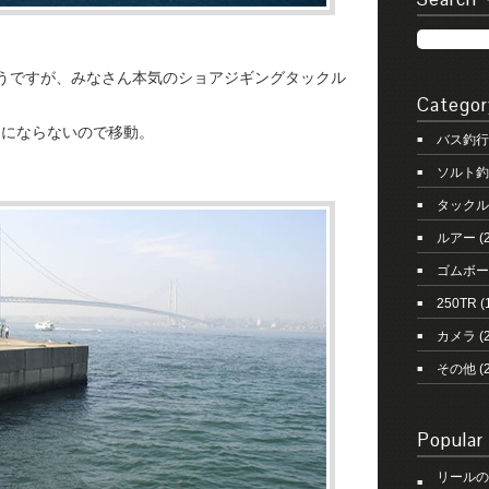
うですが、みなさん本気のショアジギングタックル
Categor
りにならないので移動。
バス釣行
ソルト釣
タックル
ルアー
(
ゴムボー
250TR
(
カメラ
(2
その他
(
Popular
リールの