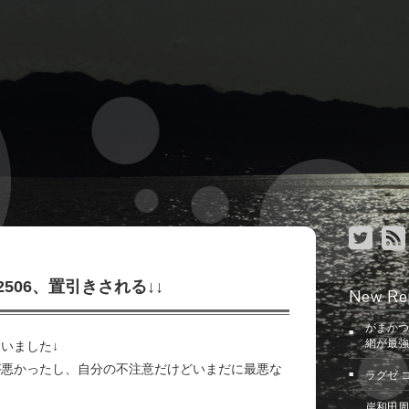
2506、置引きされる↓↓
New Re
がまかつ
網が最強
いました↓
が悪かったし、自分の不注意だけどいまだに最悪な
ラグゼ 
岸和田周