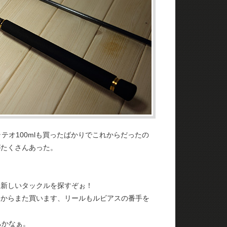
テオ100mlも買ったばかりでこれからだったの
がたくさんあった。
、新しいタックルを探すぞぉ！
たからまた買います、リールもルビアスの番手を
ちかなぁ。