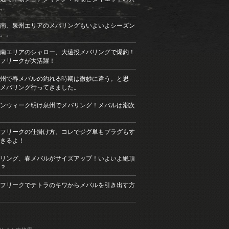
。
南、泉州エリアのメバリングもいよいよシーズン
。。
南エリアのシャロー、大遠投メバリングで爆釣！
フリークが大活躍！
州で春メバルの釣れる時期は微妙に違う。と思
メバリング行ってきました。
ンウィーク明け泉州でメバリング！メバルは潮次
フリークの仕掛け方、コレでジグ単もプラグもす
きるよ！
リング、春メバルがサイズアップ！いよいよ絶頂
？
フリークでテトラのキワからメバルを引き出す方