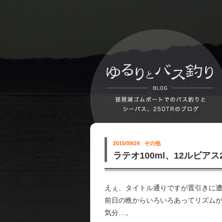
2015/09/24
その他
ラテオ100ml、12ルビアス
えぇ、タイトル通りですが置引きに遭
前日の晩からいろいろあってリズム
気分…。