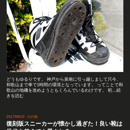
どうもゆるりです。 神戸から泉南に引っ越しまして只今、
和歌山まで車で1時間の環境となっています。 ってことで和
歌山の地磯を攻めようともくろんでいるわけです。 初…続
きを読む
2017/06/10
その他
復刻版スニーカーが懐かし過ぎた！良い靴は