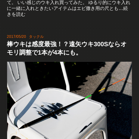
て。 いい感じのウキ入れ買ってみた。 ゆるり的にウキ入れ
に一緒に入れときたいアイテムはエビ撒き用の尺とも…続
きを読む
2017/05/20
タックル
棒ウキは感度最強！？遠矢ウキ300Sならオ
モリ調整で1本が4本にも。