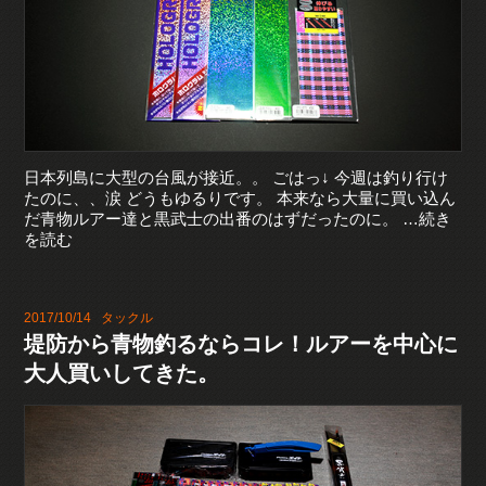
日本列島に大型の台風が接近。。 ごはっ↓ 今週は釣り行け
たのに、、涙 どうもゆるりです。 本来なら大量に買い込ん
だ青物ルアー達と黒武士の出番のはずだったのに。 …続き
を読む
2017/10/14
タックル
堤防から青物釣るならコレ！ルアーを中心に
大人買いしてきた。