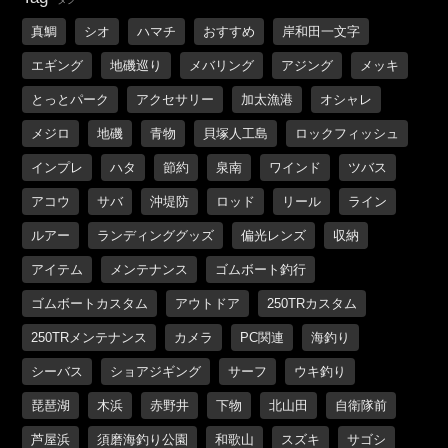
真鯛
シオ
ハマチ
おすすめ
岸和田一文字
エギング
地磯巡り
メバリング
アジング
メッキ
とっとパーク
アクセサリー
加太漁港
オシャレ
メジロ
地磯
青物
貝塚人工島
ロックフィッシュ
インプレ
ハタ
節約
泉南
ワインド
ツバス
アコウ
サバ
沖堤防
ロッド
リール
ライン
ルアー
ランディンググッズ
偏光レンズ
収納
アイテム
メンテナンス
ゴムボート釣行
ゴムボートカスタム
アウトドア
250TRカスタム
250TRメンテナンス
カメラ
PC関連
海釣り
シーバス
ショアジギング
サーフ
ウキ釣り
琵琶湖
木浜
赤野井
下物
北山田
自衛隊前
芦屋浜
須磨海釣り公園
和歌山
スズキ
サゴシ