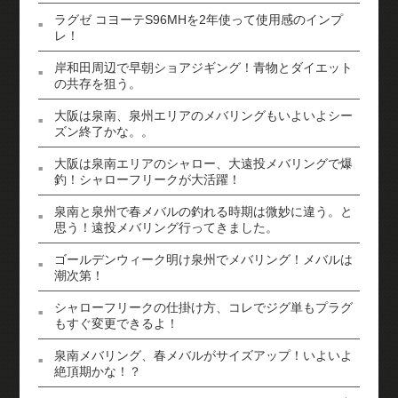
ラグゼ コヨーテS96MHを2年使って使用感のインプ
レ！
岸和田周辺で早朝ショアジギング！青物とダイエット
の共存を狙う。
大阪は泉南、泉州エリアのメバリングもいよいよシー
ズン終了かな。。
大阪は泉南エリアのシャロー、大遠投メバリングで爆
釣！シャローフリークが大活躍！
泉南と泉州で春メバルの釣れる時期は微妙に違う。と
思う！遠投メバリング行ってきました。
ゴールデンウィーク明け泉州でメバリング！メバルは
潮次第！
シャローフリークの仕掛け方、コレでジグ単もプラグ
もすぐ変更できるよ！
泉南メバリング、春メバルがサイズアップ！いよいよ
絶頂期かな！？