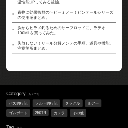
温性能UPしてみる後編。
青物に効果抜群のヘビーミノー！ピンテールシリーズ
の使用感まとめ。
浜からヒラメ釣るためのサーフロッドに、ラテオ
100MLを買ってみた。
失敗しない！リール分解メンテの手順。道具や機能、
注意箇所まとめ。
Category
カテゴリ
バス釣行記
ソルト釣行記
タックル
ルアー
250TR
ゴムボート
カメラ
その他
Tag
タグ