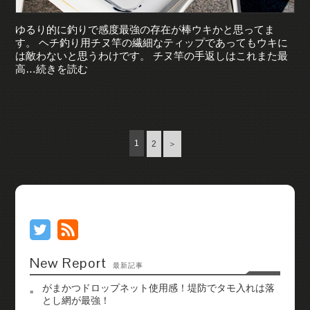
ゆるり的に釣りで感度最強の存在が棒ウキかと思ってま
す。 ヘチ釣り用チヌ竿の繊細なティップであってもウキに
は敵わないと思うわけです。 チヌ竿の手返しはこれまた最
高…続きを読む
1
2
＞
New Report
最新記事
がまかつドロップネット使用感！堤防でタモ入れは落
とし網が最強！