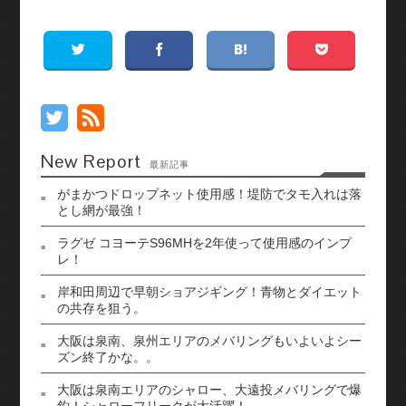
New Report
最新記事
がまかつドロップネット使用感！堤防でタモ入れは落
とし網が最強！
ラグゼ コヨーテS96MHを2年使って使用感のインプ
レ！
岸和田周辺で早朝ショアジギング！青物とダイエット
の共存を狙う。
大阪は泉南、泉州エリアのメバリングもいよいよシー
ズン終了かな。。
大阪は泉南エリアのシャロー、大遠投メバリングで爆
釣！シャローフリークが大活躍！