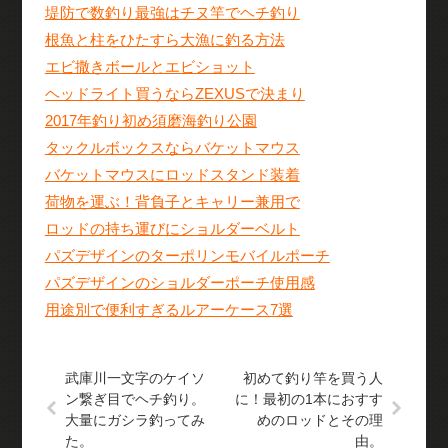
堤防で数釣り最強はチヌ竿でヘチ釣り
根魚と柱をひたすら大漁に釣る方法
エビ撒きボールとエビショット
ヘッドライト買うならZEXUSで決まり
2017年釣り初め須磨海釣り公園
タックルボックスならバケットマウス
バケットマウスにロッドスタンド装着
荷物を運ぶ！背負子とキャリー兼用で
ロッドの持ち運びにショルダーベルト
パズデザインのターポリンモバイルポーチ
パズデザインのショルダーポーチ使用感
用途別で便利すぎるルアーケース7選
武庫川一文字のケイソ
初めて釣り竿を買う人
ン繋ぎ目でヘチ釣り。
に！最初の1本におすす
大量にガシラ釣ってみ
めのロッドとその理
た。
由。