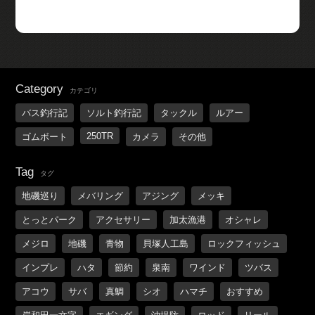
Category
カテゴリ
バス釣行記
ソルト釣行記
タックル
ルアー
250TR
ゴムボート
カメラ
その他
Tag
タグ
地磯巡り
メバリング
アジング
メッキ
とっとパーク
アクセサリー
加太漁港
オシャレ
メジロ
地磯
青物
貝塚人工島
ロックフィッシュ
インプレ
ハタ
節約
泉南
ワインド
ツバス
アコウ
サバ
真鯛
シオ
ハマチ
おすすめ