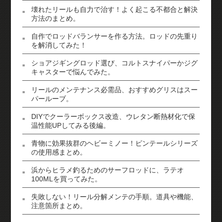
壊れたリールも自力で治す！よく起こる不都合と解決
方法のまとめ。
自作でロッドバランサーを作る方法。ロッドの先重り
を解消してみた！
ショアジギングロッド選び、コルトスナイパーかジグ
キャスターで悩んでみた。
リールのメンテナンス必需品、おすすめグリスはスー
パールーブ。
DIYでクーラーボックス改造、ウレタン断熱材化で保
温性能UPしてみる後編。
青物に効果抜群のヘビーミノー！ピンテールシリーズ
の使用感まとめ。
浜からヒラメ釣るためのサーフロッドに、ラテオ
100MLを買ってみた。
失敗しない！リール分解メンテの手順。道具や機能、
注意箇所まとめ。