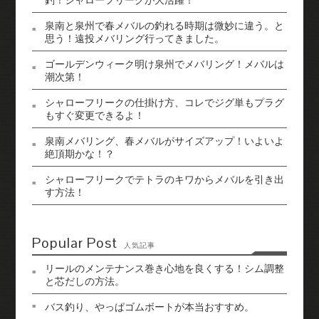
泉南と泉州で春メバルの釣れる時期は微妙に違う。と
思う！遠投メバリング行ってきました。
ゴールデンウィーク明け泉州でメバリング！メバルは
潮次第！
シャローフリークの仕掛け方、コレでジグ単もプラグ
もすぐ変更できるよ！
泉南メバリング、春メバルがサイズアップ！いよいよ
絶頂期かな！？
シャローフリークでテトラのキワからメバルを引き出
す方法！
Popular Post
人気記事
リールのメンテナンス巻き心地を良くする！シム調整
と芯だしの方法。
バス釣り、やっぱゴムボートが本当おすすめ。