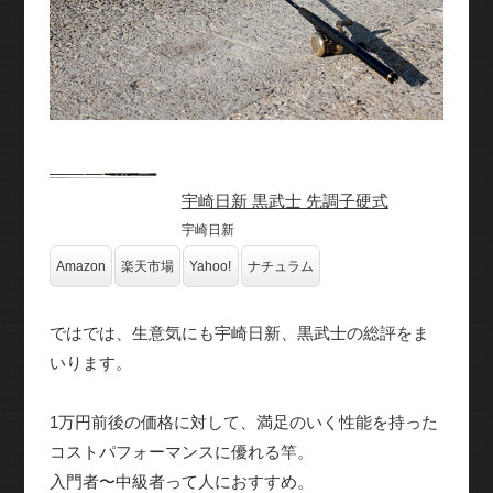
宇崎日新 黒武士 先調子硬式
宇崎日新
Amazon
楽天市場
Yahoo!
ナチュラム
ではでは、生意気にも宇崎日新、黒武士の総評をま
いります。
1万円前後の価格に対して、満足のいく性能を持った
コストパフォーマンスに優れる竿。
入門者〜中級者って人におすすめ。