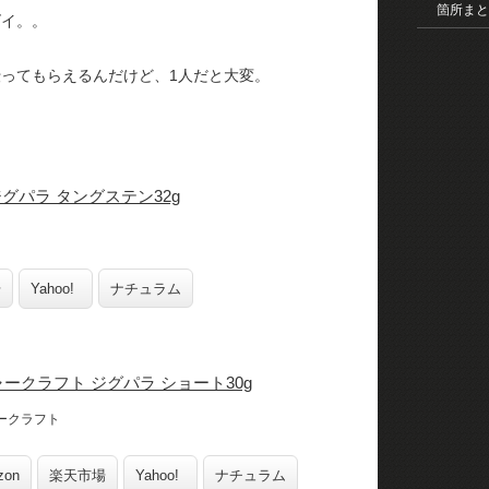
箇所まと
ズイ。。
ってもらえるんだけど、1人だと大変。
グパラ タングステン32g
場
Yahoo!
ナチュラム
ークラフト ジグパラ ショート30g
ークラフト
zon
楽天市場
Yahoo!
ナチュラム