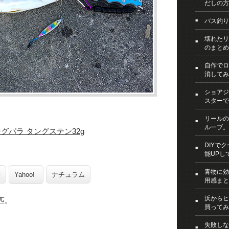
だしの方
バス釣り
壊れたリ
のまとめ
自作でロ
消してみ
ショアジ
スターで
リールの
ルーブ。
グパラ タングステン32g
DIYで
能UPし
青物に効
場
Yahoo!
ナチュラム
用感まと
浜からヒ
匹。
買ってみ
失敗しな