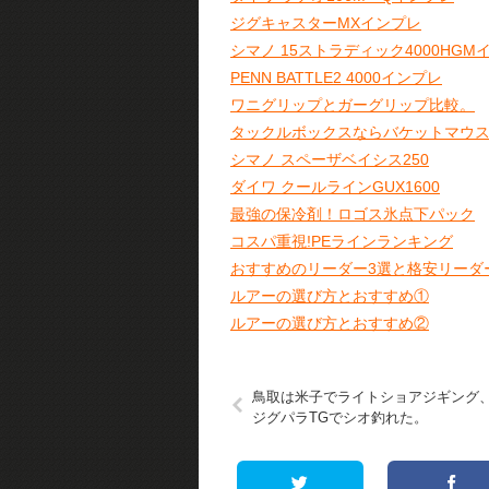
ジグキャスターMXインプレ
シマノ 15ストラディック4000HGM
PENN BATTLE2 4000インプレ
ワニグリップとガーグリップ比較。
タックルボックスならバケットマウ
シマノ スペーザベイシス250
ダイワ クールラインGUX1600
最強の保冷剤！ロゴス氷点下パック
コスパ重視!PEラインランキング
おすすめのリーダー3選と格安リーダ
ルアーの選び方とおすすめ①
ルアーの選び方とおすすめ②
鳥取は米子でライトショアジギング
ジグパラTGでシオ釣れた。