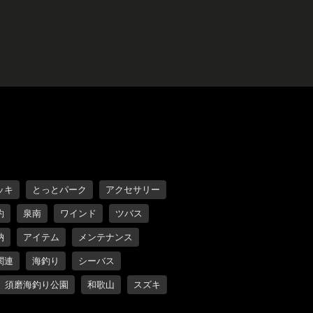
ッキ
とっとパーク
アクセサリー
約
泉南
ワインド
ツバス
納
アイテム
メンテナンス
関連
海釣り
シーバス
須磨海釣り公園
和歌山
スズキ