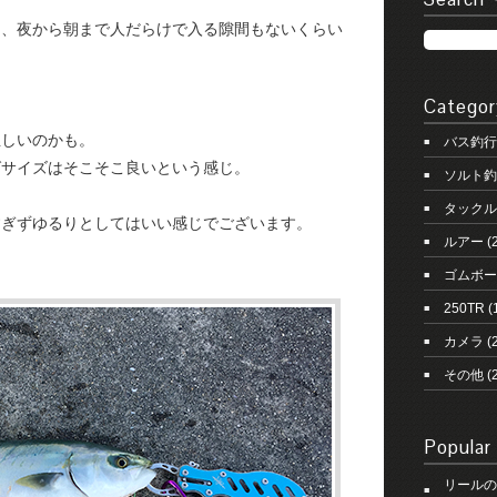
て、夜から朝まで人だらけで入る隙間もないくらい
Categor
正しいのかも。
バス釣行
ばサイズはそこそこ良いという感じ。
ソルト釣
タックル
すぎずゆるりとしてはいい感じでございます。
ルアー
(
ゴムボー
250TR
(
カメラ
(2
その他
(
Popular
リールの