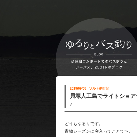
2019/09/08
ソルト釣行記
貝塚人工島でライトショア
♪
どうもゆるりです。
青物シーズンに突入ってことで〜、