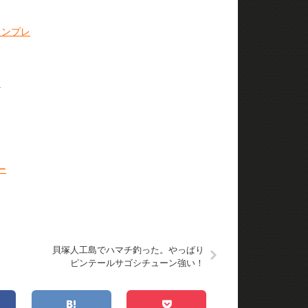
インプレ
ス
ー
、
貝塚人工島でハマチ釣った。やっぱり
ピンテールサゴシチューン強い！