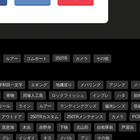
250TR
ルアー
ゴムボート
カメラ
その他
岸和田一文字
エギング
地磯巡り
メバリング
アジング
メ
青物
貝塚人工島
ロックフィッシュ
インプレ
ハタ
節
リール
ライン
ルアー
ランディンググッズ
偏光レンズ
収
アウトドア
250TRカスタム
250TRメンテナンス
カメラ
PC
琵琶湖
木浜
赤野井
下物
北山田
自衛隊前
芦屋浜
グレ
イシダイ
キス
メバル
アジ
その他