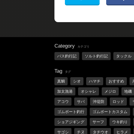
Category
カテゴリ
バス釣行記
ソルト釣行記
タックル
Tag
タグ
真鯛
シオ
ハマチ
おすすめ
加太漁港
オシャレ
メジロ
地磯
アコウ
サバ
沖堤防
ロッド
ゴムボート釣行
ゴムボートカスタム
ショアジギング
サーフ
ウキ釣り
サゴシ
チヌ
タチウオ
ヒラメ