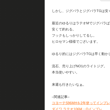
しかし、ジグパラとジグパラTGは安
最近のゆるりはラテオMでジグパラば
安くて釣れる。
フックもしっかりしてるし。
ヒロセマン様様でございます。
ゆるり的にはジグパラTGは早く動か
流石、売り上げNO1のライトジグ。
本当使いやすい。
来週も行きたいなぁ。
–関連記事–
コヨーテS96MHを2年使ってインプ
ダイワ ラテオ106M・Qインプレ