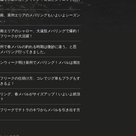
。
南、泉州エリアのメバリングもいよいよシーズン
。。
南エリアのシャロー、大遠投メバリングで爆釣！
フリークが大活躍！
州で春メバルの釣れる時期は微妙に違う。と思
メバリング行ってきました。
ンウィーク明け泉州でメバリング！メバルは潮次
フリークの仕掛け方、コレでジグ単もプラグもす
きるよ！
リング、春メバルがサイズアップ！いよいよ絶頂
？
フリークでテトラのキワからメバルを引き出す方