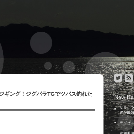
ジギング！ジグパラTGでツバス釣れた
New Re
がまかつ
網が最強
ラグゼ 
岸和田周