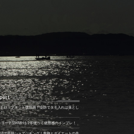
port
最新記事
ドロップネット使用感！堤防でタモ入れは落とし
！
コヨーテS96MHを2年使って使用感のインプレ！
辺で早朝ショアジギング！青物とダイエットの共