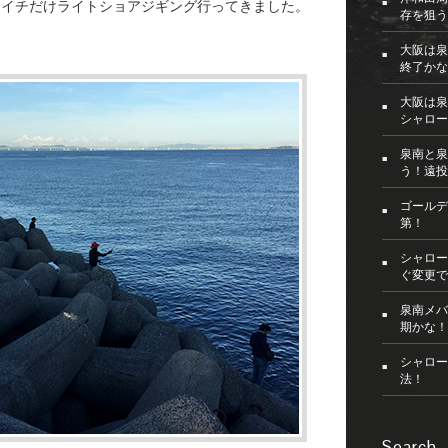
朝イチだけライトショアジギング行ってきました。
存を狙う
大阪は泉
終了かな
大阪は泉
シャロー
泉南と泉
う！遠投
ゴールデ
第！
シャロー
ぐ変更で
泉南メバ
期かな！
シャロー
法！
Search