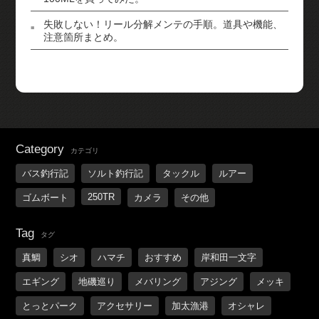
失敗しない！リール分解メンテの手順。道具や機能、
注意箇所まとめ。
Category
カテゴリ
バス釣行記
ソルト釣行記
タックル
ルアー
250TR
ゴムボート
カメラ
その他
Tag
タグ
真鯛
シオ
ハマチ
おすすめ
岸和田一文字
エギング
地磯巡り
メバリング
アジング
メッキ
とっとパーク
アクセサリー
加太漁港
オシャレ