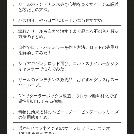
リールのメンテナンス巻き心地を良くする！シム調整
と芯だしの方法。
バス釣り、やっぱゴムボートが本当おすすめ。
壊れたリールも自力で治す！よく起こる不都合と解決
方法のまとめ。
自作でロッドバランサーを作る方法。ロッドの先重り
を解消してみた！
ショアジギングロッド選び、コルトスナイパーかジグ
キャスターで悩んでみた。
リールのメンテナンス必需品、おすすめグリスはスー
パールーブ。
DIYでクーラーボックス改造、ウレタン断熱材化で保
温性能UPしてみる後編。
青物に効果抜群のヘビーミノー！ピンテールシリーズ
の使用感まとめ。
浜からヒラメ釣るためのサーフロッドに、ラテオ
100MLを買ってみた。