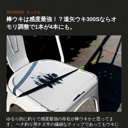
2017/05/20
タックル
棒ウキは感度最強！？遠矢ウキ300Sならオ
モリ調整で1本が4本にも。
ゆるり的に釣りで感度最強の存在が棒ウキかと思ってま
す。 ヘチ釣り用チヌ竿の繊細なティップであってもウキに