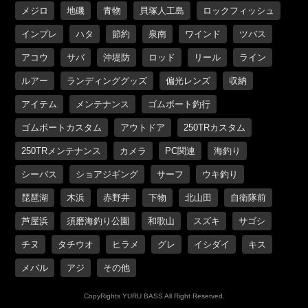
メジロ
地磯
青物
貝塚人工島
ロックフィッシュ
インプレ
ハタ
節約
泉南
ワインド
ツバス
アコウ
サバ
沖堤防
ロッド
リール
ライン
ルアー
ランディンググッズ
偏光レンズ
収納
アイテム
メンテナンス
ゴムボート釣行
ゴムボートカスタム
アウトドア
250TRカスタム
250TRメンテナンス
カメラ
PC関連
海釣り
シーバス
ショアジギング
サーフ
ウキ釣り
琵琶湖
木浜
赤野井
下物
北山田
自衛隊前
芦屋浜
須磨海釣り公園
和歌山
スズキ
サゴシ
チヌ
タチウオ
ヒラメ
グレ
イシダイ
キス
メバル
アジ
その他
CopyRights YURU BASS All Right Reserved.