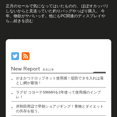
正月のセールで気になってはいたものの、 ほぼオカッパリ
しないからと見送っていた釣りバッグやっぱり購入。 今
年、物欲がヤバいっす。他にもPC関連のディスプレイや
ら…続きを読む
New Report
最新記事
がまかつドロップネット使用感！堤防でタモ入れは落
とし網が最強！
ラグゼ コヨーテS96MHを2年使って使用感のインプ
レ！
岸和田周辺で早朝ショアジギング！青物とダイエット
の共存を狙う。