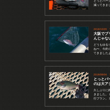
とっとパー
減ってきま
2018/10/20
大阪でブ
んじゃな
どうもゆる
ね〜、今釣
てきました
2018/08/04
とっとパ
のは大ア
久しぶりに
きました。
行プラン。