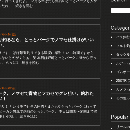
クに行ってきたよ。 12月も半ばだし流石のとっとパークも人が
したね。…続きを読む
Categor
ソルト釣行記
バス釣行
リ釣るなら、とっとパークでノマセ仕掛けがいい
い。
ソルト釣
りです。 ほぼ毎週釣りできる環境に感謝！ いい時期ですから
タックル
らないと冬がくらぁ。笑 本日は岬町とっとパークに昼から行っ
よ。 久々に1…続きを読む
ルアー
(
ゴムボー
250TR
(
ソルト釣行記
カメラ
(2
ーク。ノマセで青物とフカセでグレ狙い。釣れた
その他
(
ジ！
釣り！ という事で仕事の同僚とまたもやとっとパークに行って
 ピーカン無風で灼熱のとっとパーク。 本日は開園〜閉園まで強
Popular
 潮も小潮。…続きを読む
リールの