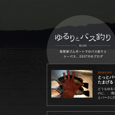
2019/11/03
とっとパ
たまげる
どうもゆる
のに、、 
とパークに