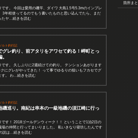
箇所まと
です。 今回は愛用の磯竿、ダイワ 大島1.5号5.3mのインプレ
。 3年程使ってるのでもう書いたものと思い込んでたら、まだ
ったヤ…続きを読む
ソルト釣行記
でグレ釣り、前アタリをアワセて釣る！岬町とっ
編。
りです。 久しぶりに2週続けての釣り。 テンションあがります
パークにグレがやってきた！ って事でゆるりの狙いもフカセでグ
ます。 わ…続きを読む
ソルト釣行記
地磯巡り。南紀は串本の一級地磯の須江崎に行っ
です！ 2018ゴールデンウィーク！！ ということで1泊2日の
職場の仲間と行ってまいりました。 私いきなり寝坊したんです
その説は…続きを読む