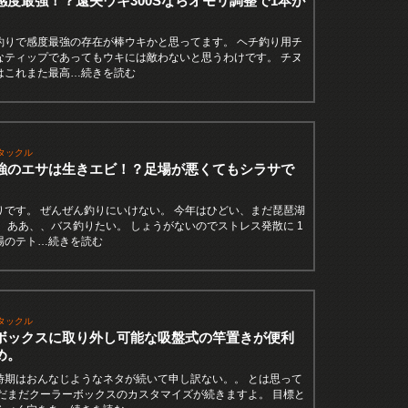
感度最強！？遠矢ウキ300Sならオモリ調整で1本が
。
釣りで感度最強の存在が棒ウキかと思ってます。 ヘチ釣り用チ
なティップであってもウキには敵わないと思うわけです。 チヌ
はこれまた最高…続きを読む
タックル
強のエサは生きエビ！？足場が悪くてもシラサで
りです。 ぜんぜん釣りにいけない。 今年はひどい、まだ琵琶湖
 ああ、、バス釣りたい。 しょうがないのでストレス発散に 1
場のテト…続きを読む
タックル
ボックスに取り外し可能な吸盤式の竿置きが便利
め。
時期はおんなじようなネタが続いて申し訳ない。。 とは思って
まだまだクーラーボックスのカスタマイズが続きますよ。 目標と