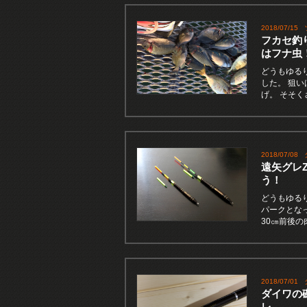
2018/07/15
フカセ釣
はフナ虫
どうもゆる
した。 狙い
げ。 そそ
2018/07/08
遠矢グレZ
う！
どうもゆる
パークとな
30㎝前後
2018/07/01
ダイワの
レ。