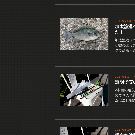
2017/07/08
加太漁港
た！
加太漁港リ
が嘘のよう
グで頑張っ
2017/05/27
透明で安
2本目の遠
のウキ入れ
ムはエビ撒
2017/05/20