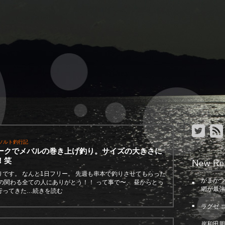
ソルト釣行記
ークでメバルの巻き上げ釣り。サイズの大きさに
！笑
New Re
りです。 なんと1日フリー。 先週も串本で釣りさせてもらった
がまかつ
僕の関わる全ての人にありがとう！！ って事で〜、 昼からとっ
網が最強
行ってきた…続きを読む
ラグゼ 
岸和田周