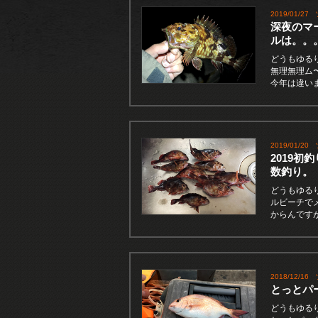
2019/01/27
深夜のマ
ルは。。
どうもゆる
無理無理ム
今年は違い
2019/01/20
2019
数釣り。
どうもゆるり
ルビーチで
からんです
2018/12/16
とっとパ
どうもゆるり