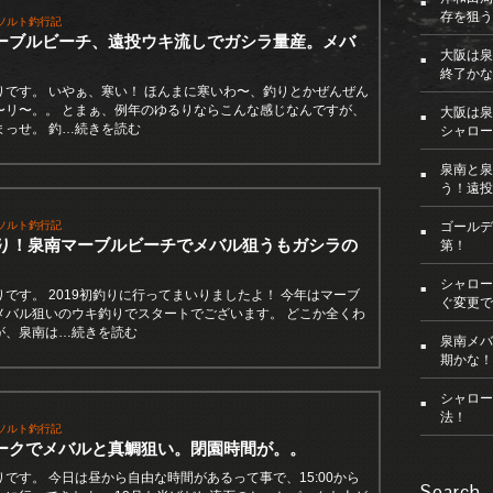
存を狙う
ソルト釣行記
ーブルビーチ、遠投ウキ流しでガシラ量産。メバ
大阪は泉
。
終了かな
りです。 いやぁ、寒い！ ほんまに寒いわ〜、釣りとかぜんぜん
〜リ〜。。 とまぁ、例年のゆるりならこんな感じなんですが、
大阪は泉
まっせ。 釣…続きを読む
シャロー
泉南と泉
う！遠投
ソルト釣行記
ゴールデ
初釣り！泉南マーブルビーチでメバル狙うもガシラの
第！
シャロー
です。 2019初釣りに行ってまいりましたよ！ 今年はマーブ
ぐ変更で
メバル狙いのウキ釣りでスタートでございます。 どこか全くわ
が、泉南は…続きを読む
泉南メバ
期かな！
シャロー
法！
ソルト釣行記
ークでメバルと真鯛狙い。閉園時間が。。
です。 今日は昼から自由な時間があるって事で、15:00から
Search