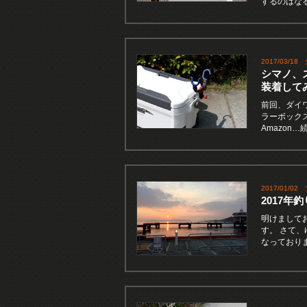
するのはな
2017/03/18
シマノ、
装着して
前回、ダイ
ラーボックス
Amazon
2017/01/02
2017
明けまして
す。 さて
なっており