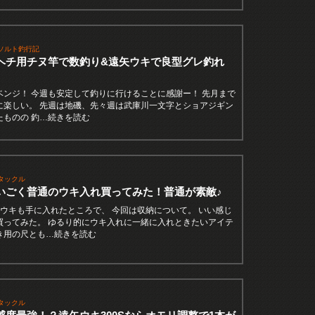
ソルト釣行記
ヘチ用チヌ竿で数釣り&遠矢ウキで良型グレ釣れ
ベンジ！ 今週も安定して釣りに行けることに感謝ー！ 先月まで
に楽しい。 先週は地磯、先々週は武庫川一文字とショアジギン
たものの 釣…続きを読む
タックル
いごく普通のウキ入れ買ってみた！普通が素敵♪
矢ウキも手に入れたところで、 今回は収納について。 いい感じ
買ってみた。 ゆるり的にウキ入れに一緒に入れときたいアイテ
き用の尺とも…続きを読む
タックル