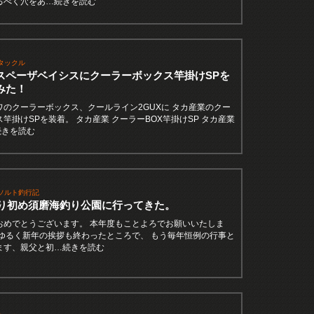
るべく穴をあ…続きを読む
タックル
スペーザベイシスにクーラーボックス竿掛けSPを
みた！
ワのクーラーボックス、クールライン2GUXに タカ産業のクー
竿掛けSPを装着。 タカ産業 クーラーBOX竿掛けSP タカ産業
…続きを読む
ソルト釣行記
年釣り初め須磨海釣り公園に行ってきた。
おめでとうございます。 本年度もことよろでお願いいたしま
、ゆるく新年の挨拶も終わったところで、 もう毎年恒例の行事と
ます、親父と初…続きを読む