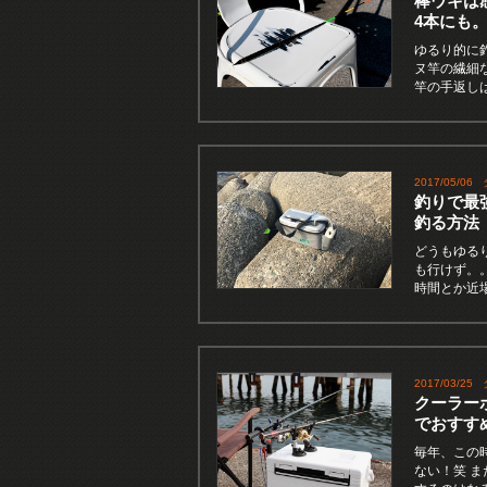
棒ウキは
4本にも
ゆるり的に
ヌ竿の繊細
竿の手返し
2017/05/06
釣りで最
釣る方法
どうもゆる
も行けず。。
時間とか近
2017/03/25
クーラー
でおすす
毎年、この
ない！笑 