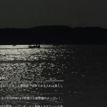
port
最新記事
ドロップネット使用感！堤防でタモ入れは落とし
！
コヨーテS96MHを2年使って使用感のインプレ！
辺で早朝ショアジギング！青物とダイエットの共