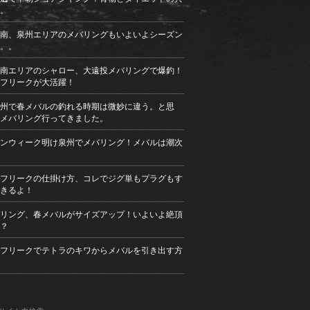
。
南、泉州エリアのメバリングもいよいよシーズン
。。
南エリアのシャロー、大遠投メバリングで爆釣！
フリークが大活躍！
州で春メバルの釣れる時期は微妙に違う。と思
メバリング行ってきました。
ンウィーク明け泉州でメバリング！メバルは潮次
フリークの仕掛け方、コレでジグ単もプラグもす
きるよ！
リング、春メバルがサイズアップ！いよいよ絶頂
？
フリークでテトラのキワからメバルを引き出す方