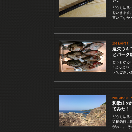
どうもゆるり
をいきます
書いてなか
2018/06/24
遠矢ウキ
とパーク
どうもゆる
↑ とっと
レでござい
2018/05/03
和歌山の
てみた！
どうもゆるり
遠征釣行に
がね。。 