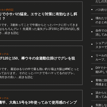
だしの方
バス釣り
ソルト釣行記
りで小サバの猛攻。エサとり対策に有効なさし餌
！？
壊れたリ
のまとめ
りです。 3連休ってことで午後からとっとパークに行ってきま
はもちろんグレ！ 先週買った遠矢グレZF150とZF120の試し投
自作でロ
くさ…続きを読む
消してみ
ショアジ
スターで
タックル
リールの
F120と150、棒ウキの全遊動仕掛けでグレを狙
ルーブ。
DIYで
りです。 最近ゆるりの中で最も熱い釣り場は大阪は岬町とっと
能UPし
っております。 そのとっとパークで今ハマってるのがグレ。
の肉付きの良い…続きを読む
青物に効
用感まと
浜からヒ
買ってみ
タックル
磯竿、大島1.5号を3年使ってみて使用感のインプ
失敗しな