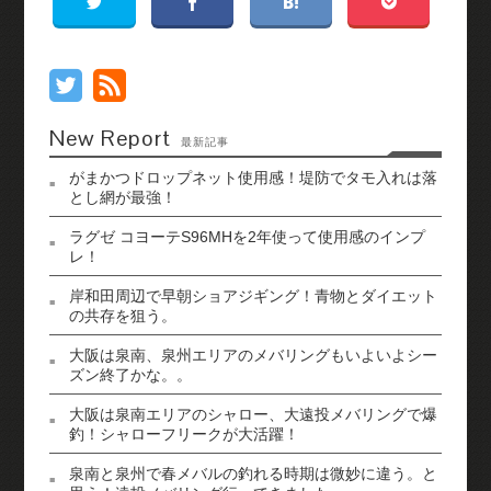
New Report
最新記事
がまかつドロップネット使用感！堤防でタモ入れは落
とし網が最強！
ラグゼ コヨーテS96MHを2年使って使用感のインプ
レ！
岸和田周辺で早朝ショアジギング！青物とダイエット
の共存を狙う。
大阪は泉南、泉州エリアのメバリングもいよいよシー
ズン終了かな。。
大阪は泉南エリアのシャロー、大遠投メバリングで爆
釣！シャローフリークが大活躍！
泉南と泉州で春メバルの釣れる時期は微妙に違う。と