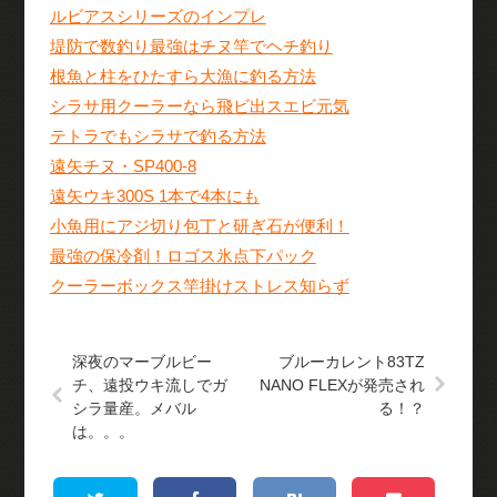
ルビアスシリーズのインプレ
堤防で数釣り最強はチヌ竿でヘチ釣り
根魚と柱をひたすら大漁に釣る方法
シラサ用クーラーなら飛ビ出スエビ元気
テトラでもシラサで釣る方法
遠矢チヌ・SP400-8
遠矢ウキ300S 1本で4本にも
小魚用にアジ切り包丁と研ぎ石が便利！
最強の保冷剤！ロゴス氷点下パック
クーラーボックス竿掛けストレス知らず
深夜のマーブルビー
ブルーカレント83TZ
チ、遠投ウキ流しでガ
NANO FLEXが発売され
シラ量産。メバル
る！？
は。。。