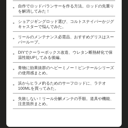
自作でロッドバランサーを作る方法。ロッドの先重り
を解消してみた！
ショアジギングロッド選び、コルトスナイパーかジグ
キャスターで悩んでみた。
リールのメンテナンス必需品、おすすめグリスはスー
パールーブ。
DIYでクーラーボックス改造、ウレタン断熱材化で保
温性能UPしてみる後編。
青物に効果抜群のヘビーミノー！ピンテールシリーズ
の使用感まとめ。
浜からヒラメ釣るためのサーフロッドに、ラテオ
100MLを買ってみた。
失敗しない！リール分解メンテの手順。道具や機能、
注意箇所まとめ。