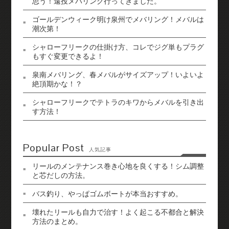
思う！遠投メバリング行ってきました。
ゴールデンウィーク明け泉州でメバリング！メバルは
潮次第！
シャローフリークの仕掛け方、コレでジグ単もプラグ
もすぐ変更できるよ！
泉南メバリング、春メバルがサイズアップ！いよいよ
絶頂期かな！？
シャローフリークでテトラのキワからメバルを引き出
す方法！
Popular Post
人気記事
リールのメンテナンス巻き心地を良くする！シム調整
と芯だしの方法。
バス釣り、やっぱゴムボートが本当おすすめ。
壊れたリールも自力で治す！よく起こる不都合と解決
方法のまとめ。