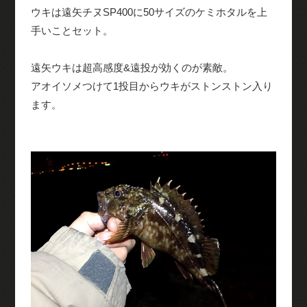
ウキは遠矢チヌSP400に50サイズのケミホタルを上
手いことセット。
遠矢ウキは超高感度&遠投が効くのが素敵。
アオイソメつけて1投目からウキがストンストン入り
ます。