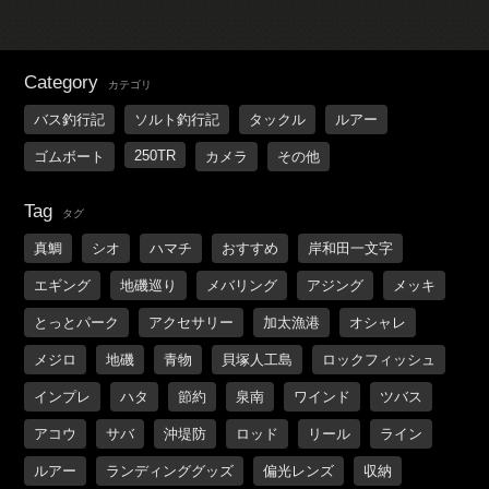
Category
カテゴリ
バス釣行記
ソルト釣行記
タックル
ルアー
250TR
ゴムボート
カメラ
その他
Tag
タグ
真鯛
シオ
ハマチ
おすすめ
岸和田一文字
エギング
地磯巡り
メバリング
アジング
メッキ
とっとパーク
アクセサリー
加太漁港
オシャレ
メジロ
地磯
青物
貝塚人工島
ロックフィッシュ
インプレ
ハタ
節約
泉南
ワインド
ツバス
アコウ
サバ
沖堤防
ロッド
リール
ライン
ルアー
ランディンググッズ
偏光レンズ
収納