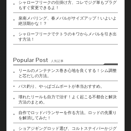
シャローフリークの仕掛け方、コレでジグ単もプラグ
もすぐ変更できるよ！
泉南メバリング、春メバルがサイズアップ！いよいよ
絶頂期かな！？
シャローフリークでテトラのキワからメバルを引き出
す方法！
Popular Post
人気記事
リールのメンテナンス巻き心地を良くする！シム調整
と芯だしの方法。
バス釣り、やっぱゴムボートが本当おすすめ。
壊れたリールも自力で治す！よく起こる不都合と解決
方法のまとめ。
自作でロッドバランサーを作る方法。ロッドの先重り
を解消してみた！
ショアジギングロッド選び、コルトスナイパーかジグ