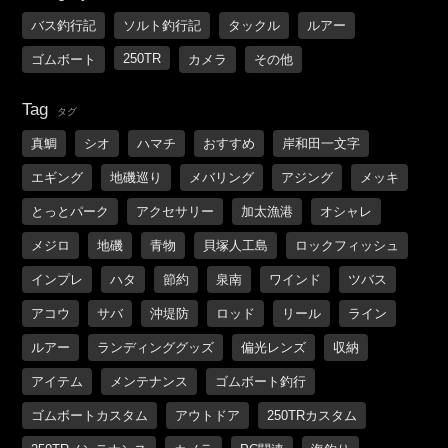
バス釣行記
ソルト釣行記
タックル
ルアー
250TR
ゴムボート
カメラ
その他
Tag
タグ
真鯛
シオ
ハマチ
おすすめ
岸和田一文字
エギング
地磯巡り
メバリング
アジング
メッキ
とっとパーク
アクセサリー
加太漁港
オシャレ
メジロ
地磯
青物
貝塚人工島
ロックフィッシュ
インプレ
ハタ
節約
泉南
ワインド
ツバス
アコウ
サバ
沖堤防
ロッド
リール
ライン
ルアー
ランディンググッズ
偏光レンズ
収納
アイテム
メンテナンス
ゴムボート釣行
ゴムボートカスタム
アウトドア
250TRカスタム