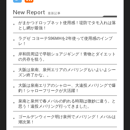
New Report
最新記事
がまかつドロップネット使用感！堤防でタモ入れは落
とし網が最強！
ラグゼ コヨーテS96MHを2年使って使用感のインプ
レ！
岸和田周辺で早朝ショアジギング！青物とダイエット
の共存を狙う。
大阪は泉南、泉州エリアのメバリングもいよいよシー
ズン終了かな。。
大阪は泉南エリアのシャロー、大遠投メバリングで爆
釣！シャローフリークが大活躍！
泉南と泉州で春メバルの釣れる時期は微妙に違う。と
思う！遠投メバリング行ってきました。
ゴールデンウィーク明け泉州でメバリング！メバルは
潮次第！