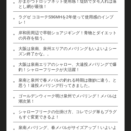
がまかつドロップネット使用感！堤防でタモ入れは落
とし網が最強！
ラグゼ コヨーテS96MHを2年使って使用感のインプ
レ！
岸和田周辺で早朝ショアジギング！青物とダイエット
の共存を狙う。
大阪は泉南、泉州エリアのメバリングもいよいよシー
ズン終了かな。。
大阪は泉南エリアのシャロー、大遠投メバリングで爆
釣！シャローフリークが大活躍！
泉南と泉州で春メバルの釣れる時期は微妙に違う。と
思う！遠投メバリング行ってきました。
ゴールデンウィーク明け泉州でメバリング！メバルは
潮次第！
シャローフリークの仕掛け方、コレでジグ単もプラグ
もすぐ変更できるよ！
泉南メバリング、春メバルがサイズアップ！いよいよ