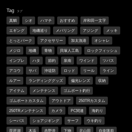
Tag
タグ
真鯛
シオ
ハマチ
おすすめ
岸和田一文字
エギング
地磯巡り
メバリング
アジング
メッキ
とっとパーク
アクセサリー
加太漁港
オシャレ
メジロ
地磯
青物
貝塚人工島
ロックフィッシュ
インプレ
ハタ
節約
泉南
ワインド
ツバス
アコウ
サバ
沖堤防
ロッド
リール
ライン
ルアー
ランディンググッズ
偏光レンズ
収納
アイテム
メンテナンス
ゴムボート釣行
ゴムボートカスタム
アウトドア
250TRカスタム
250TRメンテナンス
カメラ
PC関連
海釣り
シーバス
ショアジギング
サーフ
ウキ釣り
琵琶湖
木浜
赤野井
下物
北山田
自衛隊前