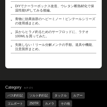
DIYでクーラーボックス改造、ウレタン断熱材化で保
温性能UPしてみる後編。
青物に効果抜群のヘビーミノー！ピンテールシリーズ
の使用感まとめ。
浜からヒラメ釣るためのサーフロッドに、ラテオ
100MLを買ってみた。
失敗しない！リール分解メンテの手順。道具や機能、
注意箇所まとめ。
Category
カテゴリ
バス釣行記
ソルト釣行記
タックル
ルアー
250TR
ゴムボート
カメラ
その他