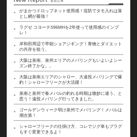
最新記事
がまかつドロップネット使用感！堤防でタモ入れは落
とし網が最強！
ラグゼ コヨーテS96MHを2年使って使用感のインプ
レ！
岸和田周辺で早朝ショアジギング！青物とダイエット
の共存を狙う。
大阪は泉南、泉州エリアのメバリングもいよいよシー
ズン終了かな。。
大阪は泉南エリアのシャロー、大遠投メバリングで爆
釣！シャローフリークが大活躍！
泉南と泉州で春メバルの釣れる時期は微妙に違う。と
思う！遠投メバリング行ってきました。
ゴールデンウィーク明け泉州でメバリング！メバルは
潮次第！
シャローフリークの仕掛け方、コレでジグ単もプラグ
もすぐ変更できるよ！