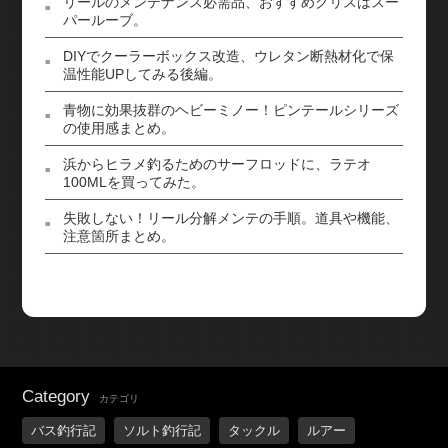
リールのメンテナンス必需品、おすすめグリスはスー
パールーブ。
DIYでクーラーボックス改造、ウレタン断熱材化で保
温性能UPしてみる後編。
青物に効果抜群のヘビーミノー！ピンテールシリーズ
の使用感まとめ。
浜からヒラメ釣るためのサーフロッドに、ラテオ
100MLを買ってみた。
失敗しない！リール分解メンテの手順。道具や機能、
注意箇所まとめ。
Category
カテゴリ
バス釣行記
ソルト釣行記
タックル
ルアー