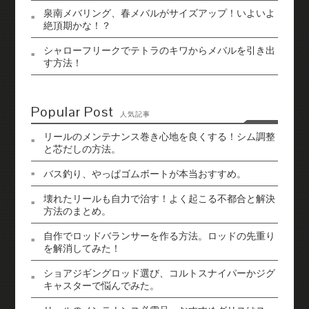
泉南メバリング、春メバルがサイズアップ！いよいよ
絶頂期かな！？
シャローフリークでテトラのキワからメバルを引き出
す方法！
Popular Post
人気記事
リールのメンテナンス巻き心地を良くする！シム調整
と芯だしの方法。
バス釣り、やっぱゴムボートが本当おすすめ。
壊れたリールも自力で治す！よく起こる不都合と解決
方法のまとめ。
自作でロッドバランサーを作る方法。ロッドの先重り
を解消してみた！
ショアジギングロッド選び、コルトスナイパーかジグ
キャスターで悩んでみた。