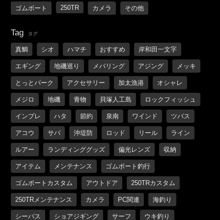
250TR
ゴムボート
カメラ
その他
Tag
タグ
真鯛
シオ
ハマチ
おすすめ
岸和田一文字
エギング
地磯巡り
メバリング
アジング
メッキ
とっとパーク
アクセサリー
加太漁港
オシャレ
メジロ
地磯
青物
貝塚人工島
ロックフィッシュ
インプレ
ハタ
節約
泉南
ワインド
ツバス
アコウ
サバ
沖堤防
ロッド
リール
ライン
ルアー
ランディンググッズ
偏光レンズ
収納
アイテム
メンテナンス
ゴムボート釣行
ゴムボートカスタム
アウトドア
250TRカスタム
250TRメンテナンス
カメラ
PC関連
海釣り
シーバス
ショアジギング
サーフ
ウキ釣り