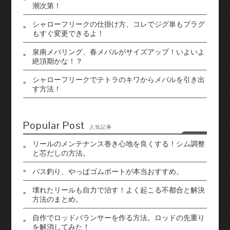
潮次第！
シャローフリークの仕掛け方、コレでジグ単もプラグ
もすぐ変更できるよ！
泉南メバリング、春メバルがサイズアップ！いよいよ
絶頂期かな！？
シャローフリークでテトラのキワからメバルを引き出
す方法！
Popular Post
人気記事
リールのメンテナンス巻き心地を良くする！シム調整
と芯だしの方法。
バス釣り、やっぱゴムボートが本当おすすめ。
壊れたリールも自力で治す！よく起こる不都合と解決
方法のまとめ。
自作でロッドバランサーを作る方法。ロッドの先重り
を解消してみた！