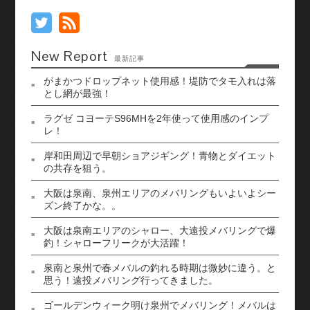
New Report
最新記事
がまかつドロップネット使用感！堤防でタモ入れは落
とし網が最強！
ラグゼ コヨーテS96MHを2年使って使用感のインプ
レ！
岸和田周辺で早朝ショアジギング！青物とダイエット
の共存を狙う。
大阪は泉南、泉州エリアのメバリングもいよいよシー
ズン終了かな。。
大阪は泉南エリアのシャロー、大遠投メバリングで爆
釣！シャローフリークが大活躍！
泉南と泉州で春メバルの釣れる時期は微妙に違う。と
思う！遠投メバリング行ってきました。
ゴールデンウィーク明け泉州でメバリング！メバルは