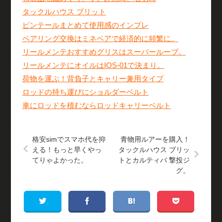
タックルハウス ブリット
ピンテールまとめて使用感のインプレ
ベアリング交換はミネベアで経済的に頻繁に。
リールメンテおすすめグリスはスーパールーブ。
リールメンテにオイルはIOS-01で決まり。
荷物を運ぶ！背負子とキャリー兼用タイプ
ロッドの持ち運びにショルダーベルト
車にロッドを積むならロッドキャリーベルト
格安simでスマホ代を抑
青物用ルアーを購入！
える！もっと早くやっ
タックルハウス ブリッ
てりゃよかった。
トとカルティバ 撃投ジ
グ。