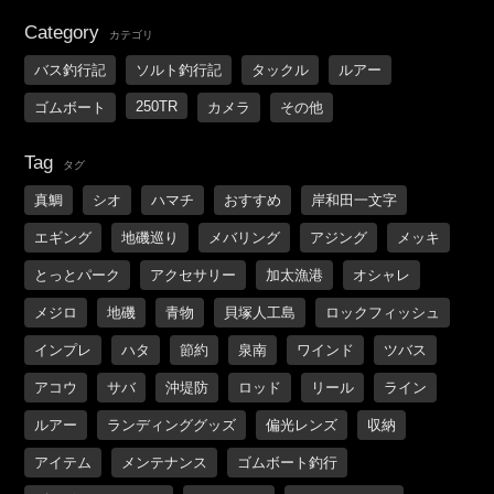
Category
カテゴリ
バス釣行記
ソルト釣行記
タックル
ルアー
250TR
ゴムボート
カメラ
その他
Tag
タグ
真鯛
シオ
ハマチ
おすすめ
岸和田一文字
エギング
地磯巡り
メバリング
アジング
メッキ
とっとパーク
アクセサリー
加太漁港
オシャレ
メジロ
地磯
青物
貝塚人工島
ロックフィッシュ
インプレ
ハタ
節約
泉南
ワインド
ツバス
アコウ
サバ
沖堤防
ロッド
リール
ライン
ルアー
ランディンググッズ
偏光レンズ
収納
アイテム
メンテナンス
ゴムボート釣行