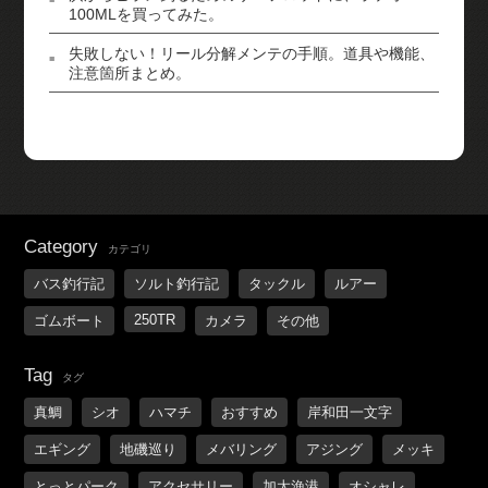
100MLを買ってみた。
失敗しない！リール分解メンテの手順。道具や機能、
注意箇所まとめ。
Category
カテゴリ
バス釣行記
ソルト釣行記
タックル
ルアー
250TR
ゴムボート
カメラ
その他
Tag
タグ
真鯛
シオ
ハマチ
おすすめ
岸和田一文字
エギング
地磯巡り
メバリング
アジング
メッキ
とっとパーク
アクセサリー
加太漁港
オシャレ