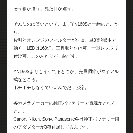
そう箱が違う。見た目が違う。
そんなのは置いといて、まずYN160Sと一緒のとこか
ら。
透明とオレンジのフィルターが付属、単3電池6本で
動く、LEDは160灯、三脚取り付け可、一眼レフ取り
付け可。このあたりが一緒です。
YN160Sよりもイケてるとこが、光量調節がダイアル
式なところ。
ポチポチしなくていいんでだいぶ楽。
各カメラメーカーの純正バッテリーで電源がとれる
とこ。
Canon, Nikon, Sony, Panasonic各社純正バッテリー用
のアダプターが3種付属してるんです。