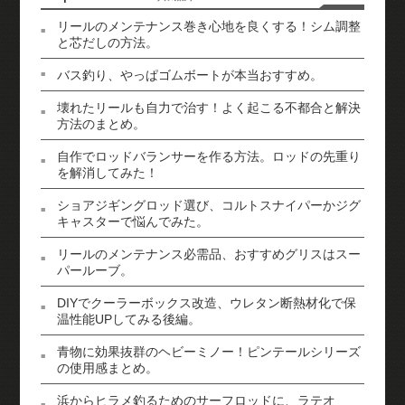
リールのメンテナンス巻き心地を良くする！シム調整
と芯だしの方法。
バス釣り、やっぱゴムボートが本当おすすめ。
壊れたリールも自力で治す！よく起こる不都合と解決
方法のまとめ。
自作でロッドバランサーを作る方法。ロッドの先重り
を解消してみた！
ショアジギングロッド選び、コルトスナイパーかジグ
キャスターで悩んでみた。
リールのメンテナンス必需品、おすすめグリスはスー
パールーブ。
DIYでクーラーボックス改造、ウレタン断熱材化で保
温性能UPしてみる後編。
青物に効果抜群のヘビーミノー！ピンテールシリーズ
の使用感まとめ。
浜からヒラメ釣るためのサーフロッドに、ラテオ