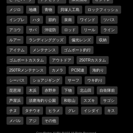
メジロ
地磯
青物
貝塚人工島
ロックフィッシュ
インプレ
ハタ
節約
泉南
ワインド
ツバス
アコウ
サバ
沖堤防
ロッド
リール
ライン
ルアー
ランディンググッズ
偏光レンズ
収納
アイテム
メンテナンス
ゴムボート釣行
ゴムボートカスタム
アウトドア
250TRカスタム
250TRメンテナンス
カメラ
PC関連
海釣り
シーバス
ショアジギング
サーフ
ウキ釣り
琵琶湖
木浜
赤野井
下物
北山田
自衛隊前
芦屋浜
須磨海釣り公園
和歌山
スズキ
サゴシ
チヌ
タチウオ
ヒラメ
グレ
イシダイ
キス
メバル
アジ
その他
CopyRights YURU BASS All Right Reserved.