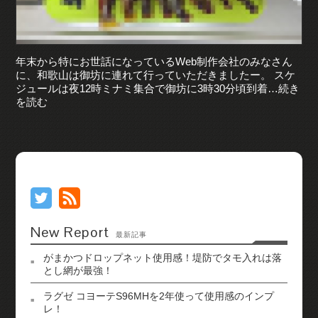
年末から特にお世話になっているWeb制作会社のみなさん
に、和歌山は御坊に連れて行っていただきましたー。 スケ
ジュールは夜12時ミナミ集合で御坊に3時30分頃到着…続き
を読む
New Report
最新記事
がまかつドロップネット使用感！堤防でタモ入れは落
とし網が最強！
ラグゼ コヨーテS96MHを2年使って使用感のインプ
レ！