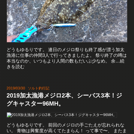
どうもゆるりです。 連日のメジロ祭りも終了感が漂う加太
漁港に仕事の仲間3人で行ってきましたよ。 祭り終了の噂は
本当なのか、いつもより人間の数もだいぶ少なめ。 余…続
きを読む
2019/03/30
ソルト釣行記
2019加太漁港メジロ2本、シーバス3本！ジ
グキャスター96MH。
どうもゆるりです。 前回のメジロの手ごたえが忘れられな
い。 青物は興奮度が高くてたまらん！ って事で〜、 またま