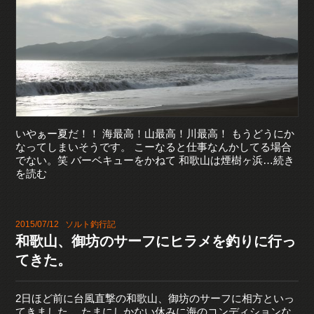
いやぁー夏だ！！ 海最高！山最高！川最高！ もうどうにか
なってしまいそうです。 こーなると仕事なんかしてる場合
でない。笑 バーベキューをかねて 和歌山は煙樹ヶ浜…続き
を読む
2015/07/12
ソルト釣行記
和歌山、御坊のサーフにヒラメを釣りに行っ
てきた。
2日ほど前に台風直撃の和歌山、御坊のサーフに相方といっ
てきました。 たまにしかない休みに海のコンディションな