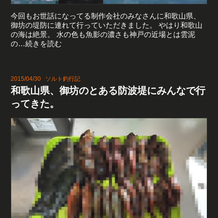
今回もお世話になってる制作会社のみなさんに和歌山県、
御坊の堤防に連れて行っていただきました。 やはり和歌山
の海は絶景。 水の色も魚影の濃さも神戸の近場とは雲泥
の…続きを読む
2015/04/30
ソルト釣行記
和歌山県、御坊のとある防波堤にみんなで行
ってきた。