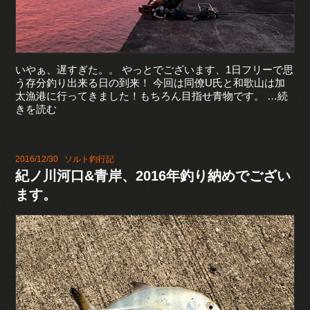
いやぁ、遅すぎた。。 やっとでございます、1日フリーで思
う存分釣り出来る日の到来！ 今回は同僚U氏と和歌山は加
太漁港に行ってきました！もちろん目指せ青物です。 …続
きを読む
2016/12/30
ソルト釣行記
紀ノ川河口&青岸、2016年釣り納めでござい
ます。