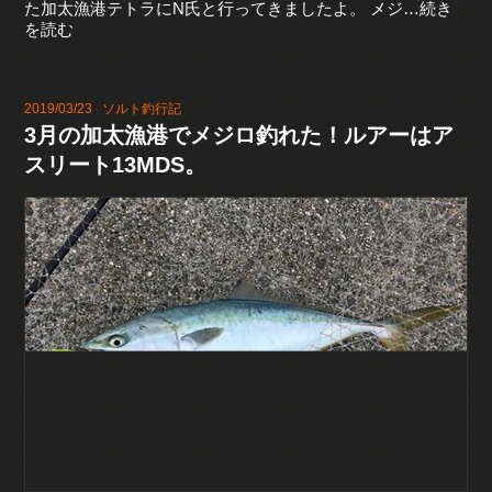
た加太漁港テトラにN氏と行ってきましたよ。 メジ…続き
を読む
2019/03/23
ソルト釣行記
3月の加太漁港でメジロ釣れた！ルアーはア
スリート13MDS。