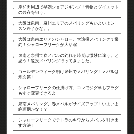
岸和田周辺で早朝ショアジギング！青物とダイエット
の共存を狙う。
大阪は泉南、泉州エリアのメバリングもいよいよシー
ズン終了かな。。
大阪は泉南エリアのシャロー、大遠投メバリングで爆
釣！シャローフリークが大活躍！
泉南と泉州で春メバルの釣れる時期は微妙に違う。と
思う！遠投メバリング行ってきました。
ゴールデンウィーク明け泉州でメバリング！メバルは
潮次第！
シャローフリークの仕掛け方、コレでジグ単もプラグ
もすぐ変更できるよ！
泉南メバリング、春メバルがサイズアップ！いよいよ
絶頂期かな！？
シャローフリークでテトラのキワからメバルを引き出
す方法！