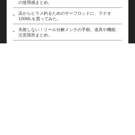
の使用感まとめ。
浜からヒラメ釣るためのサーフロッドに、ラテオ
100MLを買ってみた。
失敗しない！リール分解メンテの手順。道具や機能、
注意箇所まとめ。
Category
カテゴリ
バス釣行記
ソルト釣行記
タックル
ルアー
250TR
ゴムボート
カメラ
その他
Tag
タグ
真鯛
シオ
ハマチ
おすすめ
岸和田一文字