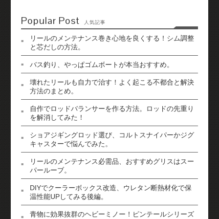
Popular Post
人気記事
リールのメンテナンス巻き心地を良くする！シム調整
と芯だしの方法。
バス釣り、やっぱゴムボートが本当おすすめ。
壊れたリールも自力で治す！よく起こる不都合と解決
方法のまとめ。
自作でロッドバランサーを作る方法。ロッドの先重り
を解消してみた！
ショアジギングロッド選び、コルトスナイパーかジグ
キャスターで悩んでみた。
リールのメンテナンス必需品、おすすめグリスはスー
パールーブ。
DIYでクーラーボックス改造、ウレタン断熱材化で保
温性能UPしてみる後編。
青物に効果抜群のヘビーミノー！ピンテールシリーズ