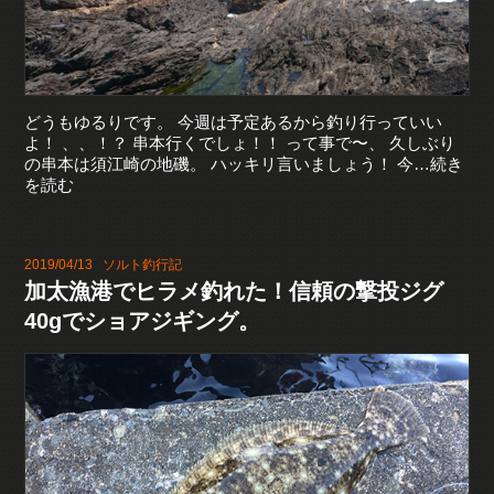
どうもゆるりです。 今週は予定あるから釣り行っていい
よ！ 、、！？ 串本行くでしょ！！ って事で〜、 久しぶり
の串本は須江崎の地磯。 ハッキリ言いましょう！ 今…続き
を読む
2019/04/13
ソルト釣行記
加太漁港でヒラメ釣れた！信頼の撃投ジグ
40gでショアジギング。