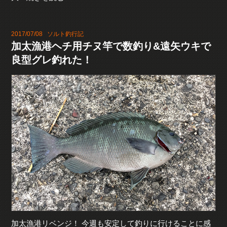
2017/07/08
ソルト釣行記
加太漁港ヘチ用チヌ竿で数釣り&遠矢ウキで
良型グレ釣れた！
加太漁港リベンジ！ 今週も安定して釣りに行けることに感