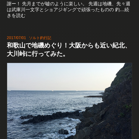
謝ー！ 先月までが嘘のように楽しい。 先週は地磯、先々週
は武庫川一文字とショアジギングで頑張ったものの 釣…続
きを読む
2017/07/01
ソルト釣行記
和歌山で地磯めぐり！大阪からも近い紀北、
大川峠に行ってみた。