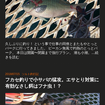
久しぶりに釣り！ という事で仕事の同僚とまたもやとっと
パークに行ってきました。 ピーカン無風で灼熱のとっとパ
ーク。 本日は開園〜閉園まで強行プラン。 潮も小潮。…続
きを読む
2018/07/15
ソルト釣行記
フカセ釣りで小サバの猛攻。エサとり対策に
有効なさし餌はフナ虫！？