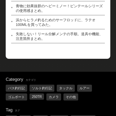
青物に効果抜群のヘビーミノー！ピンテールシリーズ
の使用感まとめ。
浜からヒラメ釣るためのサーフロッドに、ラテオ
100MLを買ってみた。
失敗しない！リール分解メンテの手順。道具や機能、
注意箇所まとめ。
Category
カテゴリ
バス釣行記
ソルト釣行記
タックル
ルアー
250TR
ゴムボート
カメラ
その他
Tag
タグ