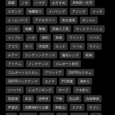
真鯛
シオ
ハマチ
おすすめ
岸和田一文字
エギング
地磯巡り
メバリング
アジング
メッキ
とっとパーク
アクセサリー
加太漁港
オシャレ
メジロ
地磯
青物
貝塚人工島
ロックフィッシュ
インプレ
ハタ
節約
泉南
ワインド
ツバス
アコウ
サバ
沖堤防
ロッド
リール
ライン
ルアー
ランディンググッズ
偏光レンズ
収納
アイテム
メンテナンス
ゴムボート釣行
ゴムボートカスタム
アウトドア
250TRカスタム
250TRメンテナンス
カメラ
PC関連
海釣り
シーバス
ショアジギング
サーフ
ウキ釣り
琵琶湖
木浜
赤野井
下物
北山田
自衛隊前
芦屋浜
須磨海釣り公園
和歌山
スズキ
サゴシ