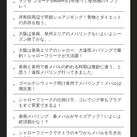
ラグゼ コヨーテS96MHを2年使って使用感のインプ
レ！
岸和田周辺で早朝ショアジギング！青物とダイエット
の共存を狙う。
大阪は泉南、泉州エリアのメバリングもいよいよシー
ズン終了かな。。
大阪は泉南エリアのシャロー、大遠投メバリングで爆
釣！シャローフリークが大活躍！
泉南と泉州で春メバルの釣れる時期は微妙に違う。と
思う！遠投メバリング行ってきました。
ゴールデンウィーク明け泉州でメバリング！メバルは
潮次第！
シャローフリークの仕掛け方、コレでジグ単もプラグ
もすぐ変更できるよ！
泉南メバリング、春メバルがサイズアップ！いよいよ
絶頂期かな！？
シャローフリークでテトラのキワからメバルを引き出