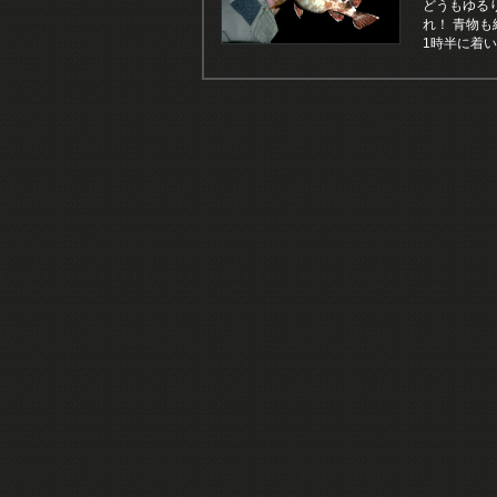
どうもゆる
れ！ 青物
1時半に着