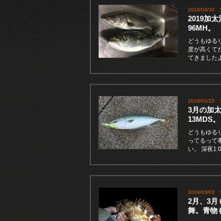
2019/03/30
2019
96MH。
どうもゆる
度が高くて
てきました
2019/03/23
3月の加
13MDS。
どうもゆる
ってるって
い。 深夜1
2019/03/03
2月、3
舞。青物