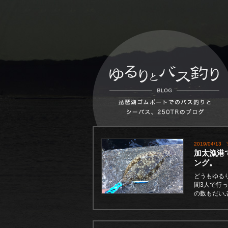
2019/04/13
加太漁港
ング。
どうもゆる
間3人で行
の数もだい