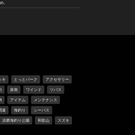
め。
ッキ
とっとパーク
アクセサリー
約
泉南
ワインド
ツバス
納
アイテム
メンテナンス
関連
海釣り
シーバス
須磨海釣り公園
和歌山
スズキ