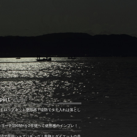
port
最新記事
ドロップネット使用感！堤防でタモ入れは落とし
！
コヨーテS96MHを2年使って使用感のインプレ！
辺で早朝ショアジギング！青物とダイエットの共