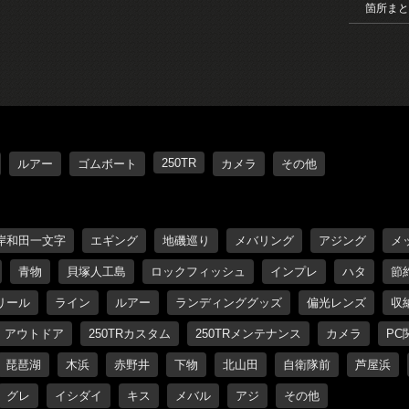
箇所まと
250TR
ルアー
ゴムボート
カメラ
その他
岸和田一文字
エギング
地磯巡り
メバリング
アジング
メ
青物
貝塚人工島
ロックフィッシュ
インプレ
ハタ
節
リール
ライン
ルアー
ランディンググッズ
偏光レンズ
収
アウトドア
250TRカスタム
250TRメンテナンス
カメラ
PC
琵琶湖
木浜
赤野井
下物
北山田
自衛隊前
芦屋浜
グレ
イシダイ
キス
メバル
アジ
その他