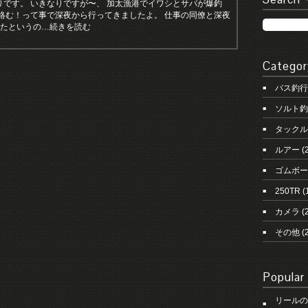
りです。 いきなりですが〜、 加太漁港でイワシとサバが爆釣
も絡む！って事で深夜から行ってきましたよ。 仕事の同僚と深夜
いたというの…続きを読む
Categor
バス釣行
ソルト釣
タックル
ルアー
(
ゴムボー
250TR
(
カメラ
(2
その他
(
Popular
リールの