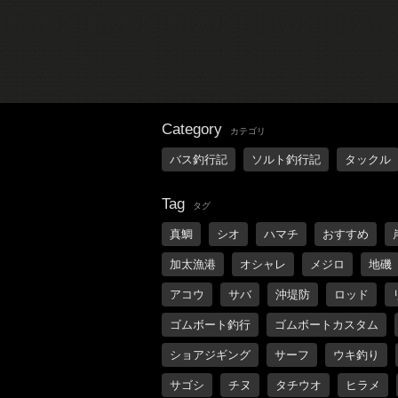
Category
カテゴリ
バス釣行記
ソルト釣行記
タックル
Tag
タグ
真鯛
シオ
ハマチ
おすすめ
加太漁港
オシャレ
メジロ
地磯
アコウ
サバ
沖堤防
ロッド
ゴムボート釣行
ゴムボートカスタム
ショアジギング
サーフ
ウキ釣り
サゴシ
チヌ
タチウオ
ヒラメ