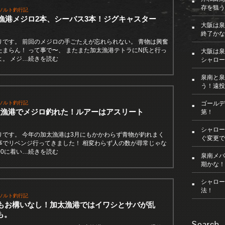
存を狙う
ソルト釣行記
加太漁港メジロ2本、シーバス3本！ジグキャスター
大阪は泉
終了かな
りです。 前回のメジロの手ごたえが忘れられない。 青物は興奮
たまらん！ って事で〜、 またまた加太漁港テトラにN氏と行っ
大阪は泉
よ。 メジ…続きを読む
シャロー
泉南と泉
う！遠投
ソルト釣行記
ゴールデ
太漁港でメジロ釣れた！ルアーはアスリート
第！
シャロー
りです。 今年の加太漁港は3月にもかかわらず青物が釣れまく
ぐ変更で
事でリベンジ行ってきました！ 相変わらず人の数が尋常じゃな
:00に着い…続きを読む
泉南メバ
期かな！
シャロー
法！
ソルト釣行記
月もお構いなし！加太漁港ではイワシとサバが乱
も。
Search