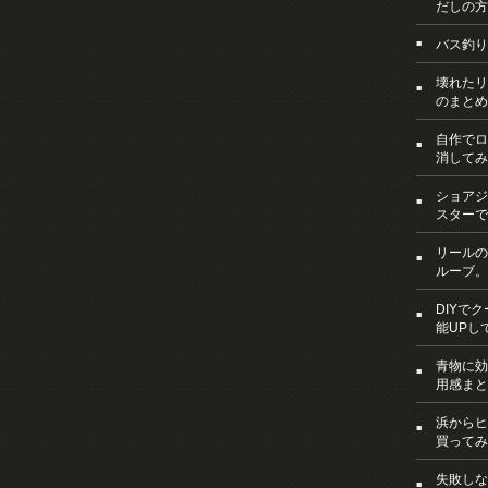
だしの方
バス釣り
壊れたリ
のまとめ
自作でロ
消してみ
ショアジ
スターで
リールの
ルーブ。
DIYで
能UPし
青物に効
用感まと
浜からヒ
買ってみ
失敗しな