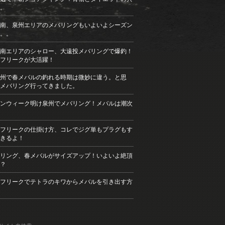
。
南、泉州エリアのメバリングもいよいよシーズン
。。
南エリアのシャロー、大遠投メバリングで爆釣！
フリークが大活躍！
州で春メバルの釣れる時期は微妙に違う。と思
メバリング行ってきました。
ンウィーク明け泉州でメバリング！メバルは潮次
フリークの仕掛け方、コレでジグ単もプラグもす
きるよ！
リング、春メバルがサイズアップ！いよいよ絶頂
？
フリークでテトラのキワからメバルを引き出す方