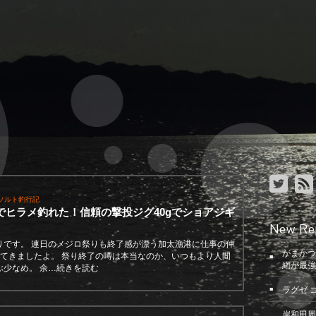
ソルト釣行記
でヒラメ釣れた！信頼の撃投ジグ40gでショアジギ
New Re
りです。 連日のメジロ祭りも終了感が漂う加太漁港に仕事の仲
がまかつ
ってきましたよ。 祭り終了の噂は本当なのか、いつもより人間
網が最強
ぶ少なめ。 余…続きを読む
ラグゼ 
岸和田周