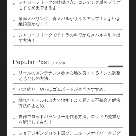
シャローフリークの仕掛け方、コレでジグ単もプラグ
もすぐ変更できるよ！
泉南メバリング、春メバルがサイズアップ！いよいよ
絶頂期かな！？
シャローフリークでテトラのキワからメバルを引き出
す方法！
Popular Post
人気記事
リールのメンテナンス巻き心地を良くする！シム調整
と芯だしの方法。
バス釣り、やっぱゴムボートが本当おすすめ。
壊れたリールも自力で治す！よく起こる不都合と解決
方法のまとめ。
自作でロッドバランサーを作る方法。ロッドの先重り
を解消してみた！
ショアジギングロッド選び、コルトスナイパーかジグ