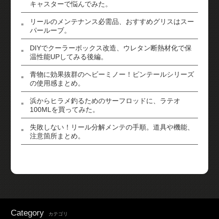
キャスターで悩んでみた。
リールのメンテナンス必需品、おすすめグリスはスー
パールーブ。
DIYでクーラーボックス改造、ウレタン断熱材化で保
温性能UPしてみる後編。
青物に効果抜群のヘビーミノー！ピンテールシリーズ
の使用感まとめ。
浜からヒラメ釣るためのサーフロッドに、ラテオ
100MLを買ってみた。
失敗しない！リール分解メンテの手順。道具や機能、
注意箇所まとめ。
Category
カテゴリ