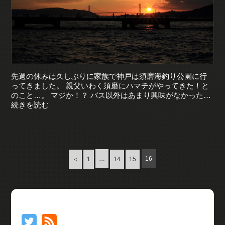
先週の休みは久しぶりに家族で神戸は須磨海釣り公園に行
ってきました。 親父いわく須磨にハマチがやってきた！と
のこと…。 マジか！？ バス以外はあまり興味がなかった…
続きを読む
…
16
＜
1
14
15