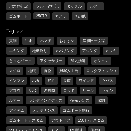
バス釣行記
ソルト釣行記
タックル
ルアー
250TR
ゴムボート
カメラ
その他
Tag
タグ
真鯛
シオ
ハマチ
おすすめ
岸和田一文字
エギング
地磯巡り
メバリング
アジング
メッキ
とっとパーク
アクセサリー
加太漁港
オシャレ
メジロ
地磯
青物
貝塚人工島
ロックフィッシュ
インプレ
ハタ
節約
泉南
ワインド
ツバス
アコウ
サバ
沖堤防
ロッド
リール
ライン
ルアー
ランディンググッズ
偏光レンズ
収納
アイテム
メンテナンス
ゴムボート釣行
ゴムボートカスタム
アウトドア
250TRカスタム
250TRメンテナンス
カメラ
PC関連
海釣り