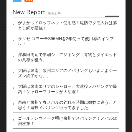
New Report
最新記事
がまかつドロップネット使用感！堤防でタモ入れは落
とし網が最強！
ラグゼ コヨーテS96MHを2年使って使用感のインプ
レ！
岸和田周辺で早朝ショアジギング！青物とダイエット
の共存を狙う。
大阪は泉南、泉州エリアのメバリングもいよいよシー
ズン終了かな。。
大阪は泉南エリアのシャロー、大遠投メバリングで爆
釣！シャローフリークが大活躍！
泉南と泉州で春メバルの釣れる時期は微妙に違う。と
思う！遠投メバリング行ってきました。
ゴールデンウィーク明け泉州でメバリング！メバルは
潮次第！